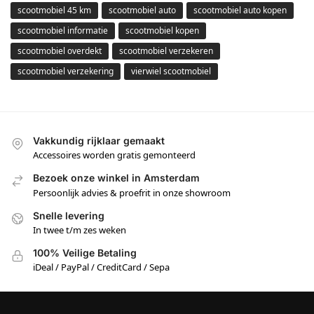
scootmobiel 45 km
scootmobiel auto
scootmobiel auto kopen
scootmobiel informatie
scootmobiel kopen
scootmobiel overdekt
scootmobiel verzekeren
scootmobiel verzekering
vierwiel scootmobiel
Vakkundig rijklaar gemaakt
Accessoires worden gratis gemonteerd
Bezoek onze winkel in Amsterdam
Persoonlijk advies & proefrit in onze showroom
Snelle levering
In twee t/m zes weken
100% Veilige Betaling
iDeal / PayPal / CreditCard / Sepa