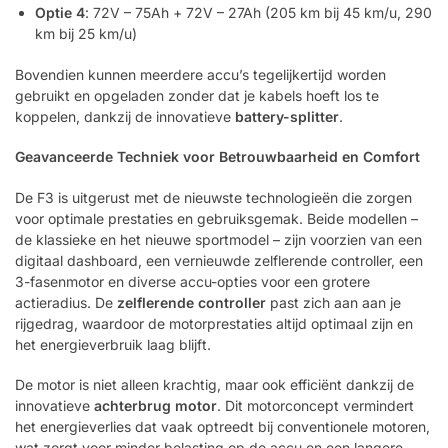
Optie 4
: 72V – 75Ah + 72V – 27Ah (205 km bij 45 km/u, 290
km bij 25 km/u)
Bovendien kunnen meerdere accu’s tegelijkertijd worden
gebruikt en opgeladen zonder dat je kabels hoeft los te
koppelen, dankzij de innovatieve
battery-splitter
.
Geavanceerde Techniek voor Betrouwbaarheid en Comfort
De F3 is uitgerust met de nieuwste technologieën die zorgen
voor optimale prestaties en gebruiksgemak. Beide modellen –
de klassieke en het nieuwe sportmodel – zijn voorzien van een
digitaal dashboard, een vernieuwde zelflerende controller, een
3-fasenmotor en diverse accu-opties voor een grotere
actieradius. De
zelflerende controller
past zich aan aan je
rijgedrag, waardoor de motorprestaties altijd optimaal zijn en
het energieverbruik laag blijft.
De motor is niet alleen krachtig, maar ook efficiënt dankzij de
innovatieve
achterbrug motor
. Dit motorconcept vermindert
het energieverlies dat vaak optreedt bij conventionele motoren,
wat zorgt voor minder belasting op de accu en een langere