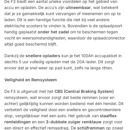
De F3 biedt een aantal unieke voordelen op het gebied van
accu en opladen. De accu’s zijn
uitneembaar
, wat betekent
dat je ze gemakkelijk kunt vervangen of meenemen om op te
laden. Dit is een handige functie die niet bij veel andere
elektrische scooters te vinden is. Bovendien is de oplaadpoort
handig geplaatst
onder het zadel
om te beschermen tegen
vocht en weersomstandigheden, waardoor de oplaadconnector
altijd goed beschermd blijft.
Dankzij de
snellere opladers
kun je het 100Ah accupakket in
slechts 5 uur volledig opladen met de 20A-lader. Dit zorgt
ervoor dat je snel weer op pad kunt, zelfs na lange ritten.
Veiligheid en Remsysteem
De F3 is uitgerust met het
CBS (Central Braking System)
remsysteem, wat ervoor zorgt dat beide remmen (voor en
achter) gelijktijdig kunnen worden bediend met één hendel. Dit
verbetert de veiligheid door een snellere en gecontroleerdere
stop, vergelijkbaar met een auto. Het gebruik van
staalflex
remleidingen
en een
3-dubbele zuiger remklauw
zorgt voor
een direct en effectief remgedrag. De
schijfremmen
op zowel