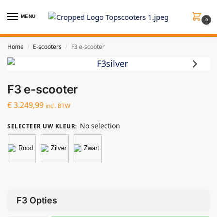
MENU
0
Home
E-scooters
F3 e-scooter
/
/
F3 e-scooter
€
3.249,99
incl. BTW
No selection
SELECTEER UW KLEUR
:
F3 Opties