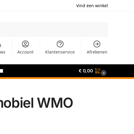
Vind een winkel
Zoeken
uws
Account
Klantenservice
Afrekenen
€
0,00
0
tmobiel WMO