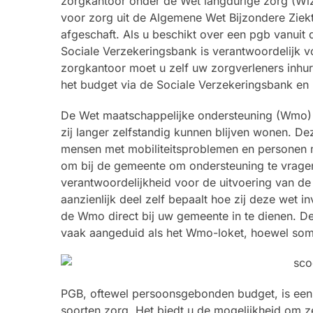
zorgkantoor onder de Wet langdurige zorg (Wl
voor zorg uit de Algemene Wet Bijzondere Ziekt
afgeschaft. Als u beschikt over een pgb vanuit 
Sociale Verzekeringsbank is verantwoordelijk v
zorgkantoor moet u zelf uw zorgverleners inhur
het budget via de Sociale Verzekeringsbank en 
De Wet maatschappelijke ondersteuning (Wmo) 
zij langer zelfstandig kunnen blijven wonen. D
mensen met mobiliteitsproblemen en personen
om bij de gemeente om ondersteuning te vragen,
verantwoordelijkheid voor de uitvoering van d
aanzienlijk deel zelf bepaalt hoe zij deze wet 
de Wmo direct bij uw gemeente in te dienen. D
vaak aangeduid als het Wmo-loket, hoewel so
PGB, oftewel persoonsgebonden budget, is een 
soorten zorg. Het biedt u de mogelijkheid om zel