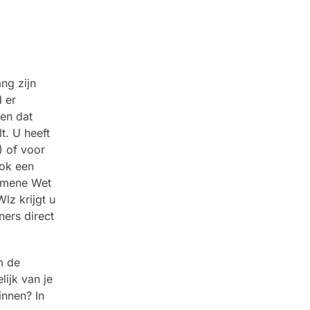
ng zijn
 er
 en dat
t. U heeft
) of voor
ook een
gemene Wet
lz krijgt u
ners direct
m de
lijk van je
innen? In