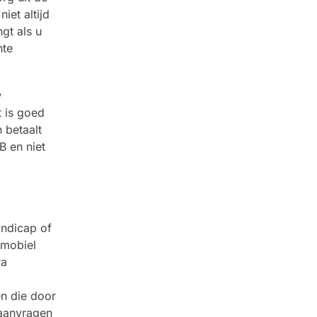
iet altijd
gt als u
nte
w
t is goed
 betaalt
B en niet
ndicap of
tmobiel
ra
n die door
 aanvragen