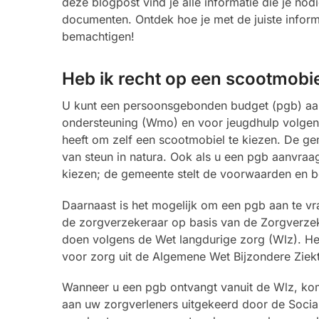
deze blogpost vind je alle informatie die je n
documenten. Ontdek hoe je met de juiste inform
bemachtigen!
Heb ik recht op een scootmobi
U kunt een persoonsgebonden budget (pgb) aan
ondersteuning (Wmo) en voor jeugdhulp volgens d
heeft om zelf een scootmobiel te kiezen. De g
van steun in natura. Ook als u een pgb aanvraagt
kiezen; de gemeente stelt de voorwaarden en b
Daarnaast is het mogelijk om een pgb aan te vra
de zorgverzekeraar op basis van de Zorgverzeke
doen volgens de Wet langdurige zorg (Wlz). He
voor zorg uit de Algemene Wet Bijzondere Ziek
Wanneer u een pgb ontvangt vanuit de Wlz, komt
aan uw zorgverleners uitgekeerd door de Socia