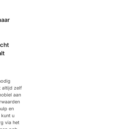
maar
echt
lt
nodig
altijd zelf
mobiel aan
orwaarden
hulp en
 kunt u
g via het