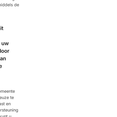
middels de
it
p uw
door
van
e
gemeente
euze te
ast en
rsteuning
kunt u