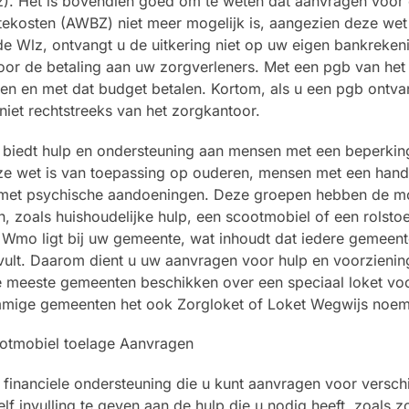
z). Het is bovendien goed om te weten dat aanvragen voor
ekosten (AWBZ) niet meer mogelijk is, aangezien deze wet 
de Wlz, ontvangt u de uitkering niet op uw eigen bankreken
oor de betaling aan uw zorgverleners. Met een pgb van het
en en met dat budget betalen. Kortom, als u een pgb ontva
niet rechtstreeks van het zorgkantoor.
biedt hulp en ondersteuning aan mensen met een beperkin
eze wet is van toepassing op ouderen, mensen met een hand
 met psychische aandoeningen. Deze groepen hebben de mo
 zoals huishoudelijke hulp, een scootmobiel of een rolstoe
e Wmo ligt bij uw gemeente, wat inhoudt dat iedere gemeen
invult. Daarom dient u uw aanvragen voor hulp en voorzienin
e meeste gemeenten beschikken over een speciaal loket vo
mmige gemeenten het ook Zorgloket of Loket Wegwijs noe
financiele ondersteuning die u kunt aanvragen voor verschi
f invulling te geven aan de hulp die u nodig heeft, zoals zo