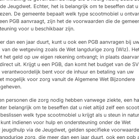
Jeugdwet. Echter, het is belangrijk om te beseffen dat u n
 kiezen. De gemeente bepaalt welk type scootmobiel u ontvan
 u een PGB aanvraagt, zijn het de voorwaarden die de gemee
teuning voor u beschikbaar zijn.
er dan een jaar duurt, kunt u ook een PGB aanvragen bij u
k van de wetgeving zoals de Wet langdurige zorg (Wlz). He
 het geld op uw eigen rekening ontvangt; in plaats daarvan
irect uit. Krijgt u een PGB, dan komt het budget van de SV
f verantwoordelijk bent voor de inhuur en betaling van uw
iet mogelijk voor zorg vanuit de Algemene Wet Bijzondere
pgeheven.
n personen die zorg nodig hebben vanwege ziekte, een ha
r belangrijk om te beseffen dat u niet altijd zelf een scoo
eslissen welk type scootmobiel u krijgt als u steun in natu
 kunt indienen voor hulp en ondersteuning onder de Wet
 jeugdhulp via de Jeugdwet, gelden specifieke voorwaarde
angdurige zorg, die meer dan een jaar duurt, ook een pgb