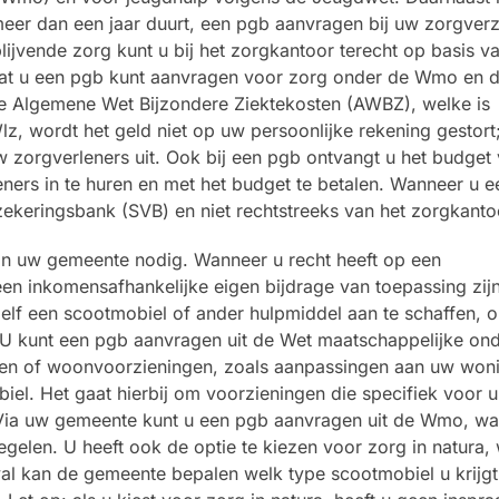
meer dan een jaar duurt, een pgb aanvragen bij uw zorgver
ijvende zorg kunt u bij het zorgkantoor terecht op basis v
dat u een pgb kunt aanvragen voor zorg onder de Wmo en 
de Algemene Wet Bijzondere Ziektekosten (AWBZ), welke is
, wordt het geld niet op uw persoonlijke rekening gestort;
 zorgverleners uit. Ook bij een pgb ontvangt u het budget 
ners in te huren en met het budget te betalen. Wanneer u 
rzekeringsbank (SVB) en niet rechtstreeks van het zorgkanto
 van uw gemeente nodig. Wanneer u recht heeft op een
n inkomensafhankelijke eigen bijdrage van toepassing zijn
zelf een scootmobiel of ander hulpmiddel aan te schaffen, 
. U kunt een pgb aanvragen uit de Wet maatschappelijke on
len of woonvoorzieningen, zoals aanpassingen aan uw woni
iel. Het gaat hierbij om voorzieningen die specifiek voor u
. Via uw gemeente kunt u een pgb aanvragen uit de Wmo, w
egelen. U heeft ook de optie te kiezen voor zorg in natura,
val kan de gemeente bepalen welk type scootmobiel u krijgt