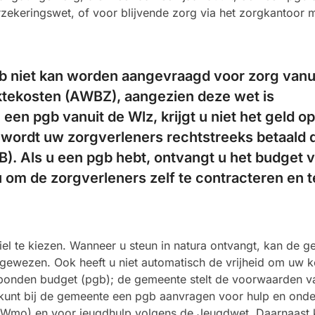
zekeringswet, of voor blijvende zorg via het zorgkantoor 
b niet kan worden aangevraagd voor zorg vanu
tekosten (AWBZ), aangezien deze wet is
 een pgb vanuit de Wlz, krijgt u niet het geld o
n wordt uw zorgverleners rechtstreeks betaald 
). Als u een pgb hebt, ontvangt u het budget 
u om de zorgverleners zelf te contracteren en t
biel te kiezen. Wanneer u steun in natura ontvangt, kan de 
gewezen. Ook heeft u niet automatisch de vrijheid om uw k
onden budget (pgb); de gemeente stelt de voorwaarden v
 kunt bij de gemeente een pgb aanvragen voor hulp en onde
(Wmo) en voor jeugdhulp volgens de Jeugdwet. Daarnaast 