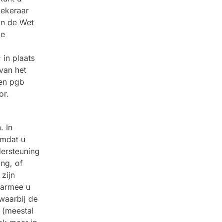
zekeraar
an de Wet
de
 in plaats
van het
een pgb
or.
. In
omdat u
dersteuning
ng, of
 zijn
aarmee u
 waarbij de
 (meestal