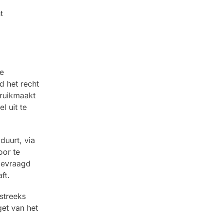
t
e
d het recht
bruikmaakt
l uit te
duurt, via
oor te
gevraagd
ft.
streeks
et van het