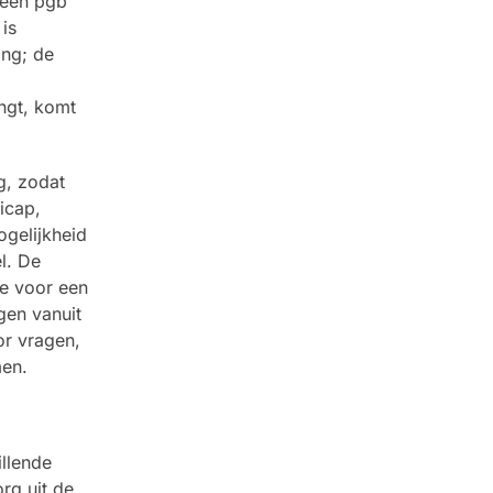
 een pgb
is
ing; de
ngt, komt
g, zodat
icap,
gelijkheid
l. De
te voor een
gen vanuit
or vragen,
men.
llende
rg uit de