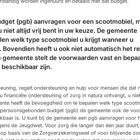
fstandig worden ingehuurd en betaald met dat budget.
dget (pgb) aanvragen voor een scootmobiel, 
u niet altijd vrij bent in uw keuze. De gemeente
en welk type scootmobiel u krijgt wanneer u
. Bovendien heeft u ook niet automatisch het r
e gemeente stelt de voorwaarden vast en bepaa
beschikbaar zijn.
uning, regelt ondersteuning en hulp voor mensen die dat 
 financiële ondersteuning of zorg in natura ontvangt, u niet 
ente heeft de bevoegdheid om te bepalen welk type scoot
een persoonsgebonden budget (pgb) de gemeente ook de vo
ikbaar is. U kunt bij de gemeente een pgb aanvragen voor 
ens de Jeugdwet. Voor zorg die langer dan één jaar duurt,
op basis van de Zorgverzekeringswet of voor blijvende zor