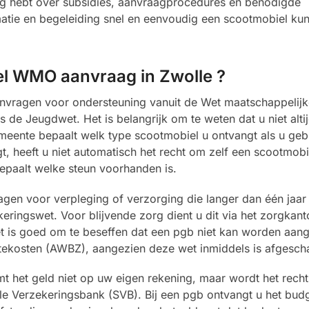
odig hebt over subsidies, aanvraagprocedures en benodigde
atie en begeleiding snel en eenvoudig een scootmobiel kun
el WMO aanvraag in Zwolle ?
vragen voor ondersteuning vanuit de Wet maatschappelijk
e Jeugdwet. Het is belangrijk om te weten dat u niet altij
emeente bepaalt welk type scootmobiel u ontvangt als u ge
, heeft u niet automatisch het recht om zelf een scootmobie
epaalt welke steun voorhanden is.
gen voor verpleging of verzorging die langer dan één jaar 
ringswet. Voor blijvende zorg dient u dit via het zorgkant
t is goed om te beseffen dat een pgb niet kan worden aan
tekosten (AWBZ), aangezien deze wet inmiddels is afgescha
 het geld niet op uw eigen rekening, maar wordt het recht
le Verzekeringsbank (SVB). Bij een pgb ontvangt u het budg