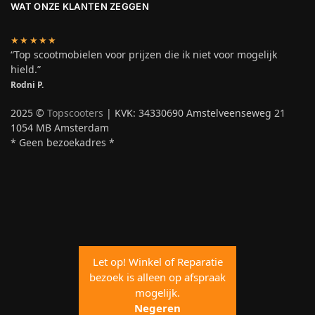
WAT ONZE KLANTEN ZEGGEN
★★★★★
“Top scootmobielen voor prijzen die ik niet voor mogelijk
hield.”
Rodni P.
2025 ©
Topscooters
| KVK: 34330690 Amstelveenseweg 21
1054 MB Amsterdam
* Geen bezoekadres *
Let op! Winkel of Reparatie
bezoek is alleen op afspraak
mogelijk.
Negeren