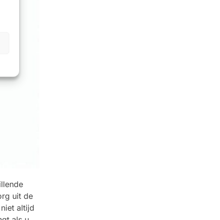
llende
rg uit de
iet altijd
gt als u