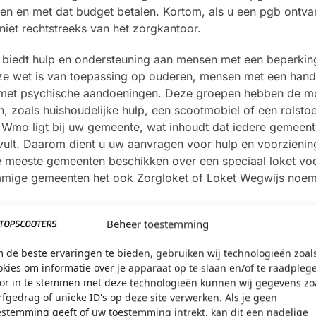
en en met dat budget betalen. Kortom, als u een pgb ontva
niet rechtstreeks van het zorgkantoor.
biedt hulp en ondersteuning aan mensen met een beperkin
eze wet is van toepassing op ouderen, mensen met een hand
 met psychische aandoeningen. Deze groepen hebben de mo
 zoals huishoudelijke hulp, een scootmobiel of een rolstoe
e Wmo ligt bij uw gemeente, wat inhoudt dat iedere gemeen
invult. Daarom dient u uw aanvragen voor hulp en voorzienin
e meeste gemeenten beschikken over een speciaal loket vo
mmige gemeenten het ook Zorgloket of Loket Wegwijs noe
Beheer toestemming
 de beste ervaringen te bieden, gebruiken wij technologieën zoal
okies om informatie over je apparaat op te slaan en/of te raadpleg
or in te stemmen met deze technologieën kunnen wij gegevens zo
rfgedrag of unieke ID's op deze site verwerken. Als je geen
estemming geeft of uw toestemming intrekt, kan dit een nadelige