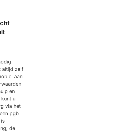
echt
lt
nodig
altijd zelf
mobiel aan
orwaarden
hulp en
 kunt u
g via het
 een pgb
is
ing; de