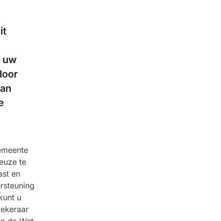
it
p uw
door
van
e
gemeente
euze te
ast en
rsteuning
kunt u
zekeraar