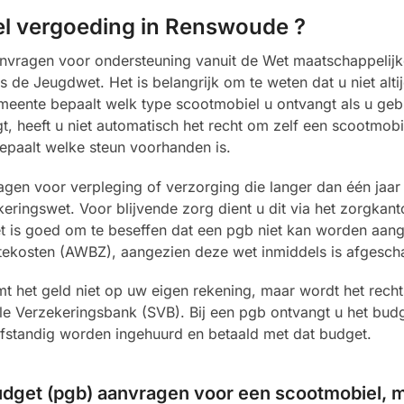
el vergoeding in Renswoude ?
vragen voor ondersteuning vanuit de Wet maatschappelijk
e Jeugdwet. Het is belangrijk om te weten dat u niet altij
emeente bepaalt welk type scootmobiel u ontvangt als u ge
, heeft u niet automatisch het recht om zelf een scootmobie
epaalt welke steun voorhanden is.
gen voor verpleging of verzorging die langer dan één jaar 
ringswet. Voor blijvende zorg dient u dit via het zorgkant
t is goed om te beseffen dat een pgb niet kan worden aan
tekosten (AWBZ), aangezien deze wet inmiddels is afgescha
 het geld niet op uw eigen rekening, maar wordt het recht
le Verzekeringsbank (SVB). Bij een pgb ontvangt u het budg
fstandig worden ingehuurd en betaald met dat budget.
dget (pgb) aanvragen voor een scootmobiel, 