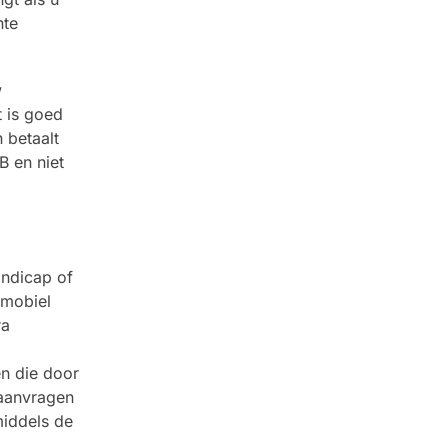
nte
w
t is goed
 betaalt
B en niet
ndicap of
tmobiel
ra
n die door
 aanvragen
middels de