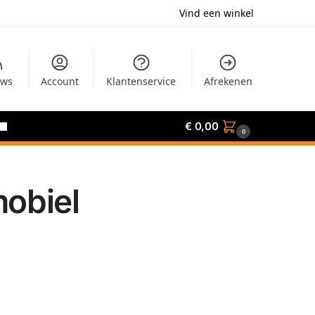
Vind een winkel
uws
Account
Klantenservice
Afrekenen
€
0,00
0
mobiel