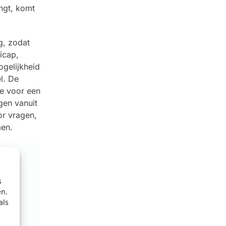
ngt, komt
g, zodat
icap,
gelijkheid
l. De
te voor een
gen vanuit
or vragen,
men.
s
en.
als