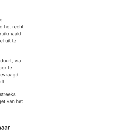
e
d het recht
bruikmaakt
l uit te
duurt, via
oor te
gevraagd
ft.
streeks
et van het
maar