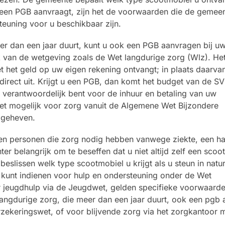
 u een PGB aanvraagt, zijn het de voorwaarden die de gemee
teuning voor u beschikbaar zijn.
er dan een jaar duurt, kunt u ook een PGB aanvragen bij u
k van de wetgeving zoals de Wet langdurige zorg (Wlz). He
 het geld op uw eigen rekening ontvangt; in plaats daarvan
irect uit. Krijgt u een PGB, dan komt het budget van de SV
f verantwoordelijk bent voor de inhuur en betaling van uw
iet mogelijk voor zorg vanuit de Algemene Wet Bijzondere
pgeheven.
n personen die zorg nodig hebben vanwege ziekte, een ha
r belangrijk om te beseffen dat u niet altijd zelf een scoo
eslissen welk type scootmobiel u krijgt als u steun in natu
 kunt indienen voor hulp en ondersteuning onder de Wet
 jeugdhulp via de Jeugdwet, gelden specifieke voorwaarde
angdurige zorg, die meer dan een jaar duurt, ook een pgb
zekeringswet, of voor blijvende zorg via het zorgkantoor 