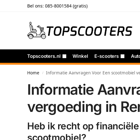
Bel ons:
085-8001584 (gratis)
Topscooters.nl
Winkel
E-scooters
Aut
Home
Informatie Aanvragen Voor Een scootmobiel v
/
Informatie Aanvr
vergoeding in R
Heb ik recht op financiël
scootmobiel?