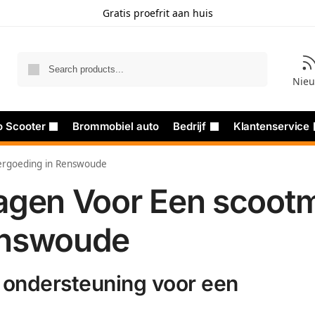
Gratis proefrit aan huis
Zoeken
Nie
o Scooter
Brommobiel auto
Bedrijf
Klantenservice
ergoeding in Renswoude
agen Voor Een scoot
enswoude
e ondersteuning voor een