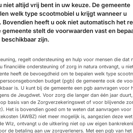
u niet altijd vrij bent in uw keuze. De gemeente
en welk type scootmobiel u krijgt wanneer u
. Bovendien heeft u ook niet automatisch het r
e gemeente stelt de voorwaarden vast en bepaa
beschikbaar zijn.
uning, regelt ondersteuning en hulp voor mensen die dat 
 financiële ondersteuning of zorg in natura ontvangt, u niet 
ente heeft de bevoegdheid om te bepalen welk type scoot
een persoonsgebonden budget (pgb) de gemeente ook de vo
ikbaar is. U kunt bij de gemeente een pgb aanvragen voor 
ens de Jeugdwet. Voor zorg die langer dan één jaar duurt,
op basis van de Zorgverzekeringswet of voor blijvende zor
z). Het is bovendien goed om te weten dat aanvragen voor
ekosten (AWBZ) niet meer mogelijk is, aangezien deze wet 
de Wlz, ontvangt u de uitkering niet op uw eigen bankreken
oor de betaling aan uw zorgverleners. Met een pgb van het