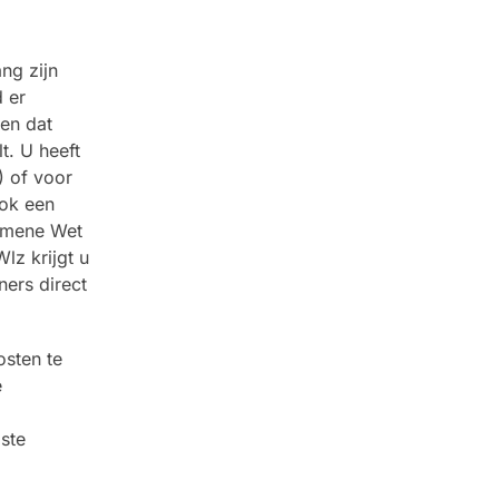
ng zijn
 er
 en dat
t. U heeft
) of voor
ook een
gemene Wet
lz krijgt u
ners direct
osten te
e
ste