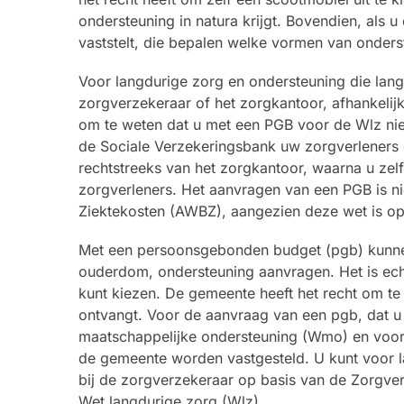
ondersteuning in natura krijgt. Bovendien, als
vaststelt, die bepalen welke vormen van onders
Voor langdurige zorg en ondersteuning die lang
zorgverzekeraar of het zorgkantoor, afhankelij
om te weten dat u met een PGB voor de Wlz niet
de Sociale Verzekeringsbank uw zorgverleners d
rechtstreeks van het zorgkantoor, waarna u zel
zorgverleners. Het aanvragen van een PGB is n
Ziektekosten (AWBZ), aangezien deze wet is o
Met een persoonsgebonden budget (pgb) kunne
ouderdom, ondersteuning aanvragen. Het is echte
kunt kiezen. De gemeente heeft het recht om te b
ontvangt. Voor de aanvraag van een pgb, dat u
maatschappelijke ondersteuning (Wmo) en voor
de gemeente worden vastgesteld. U kunt voor l
bij de zorgverzekeraar op basis van de Zorgver
Wet langdurige zorg (Wlz).