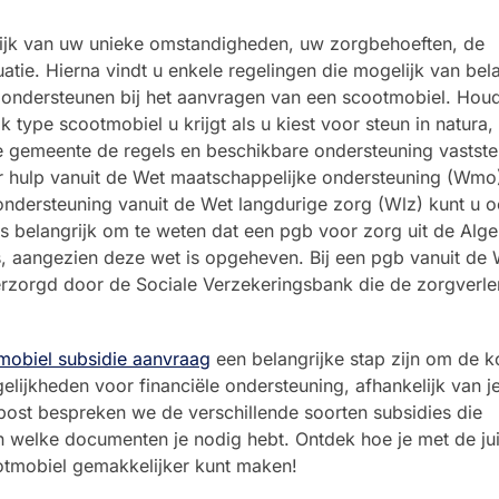
lijk van uw unieke omstandigheden, uw zorgbehoeften, de
atie. Hierna vindt u enkele regelingen die mogelijk van bela
te ondersteunen bij het aanvragen van een scootmobiel. Houd
ype scootmobiel u krijgt als u kiest voor steun in natura,
gemeente de regels en beschikbare ondersteuning vaststel
 hulp vanuit de Wet maatschappelijke ondersteuning (Wmo
ndersteuning vanuit de Wet langdurige zorg (Wlz) kunt u 
 is belangrijk om te weten dat een pgb voor zorg uit de Al
, aangezien deze wet is opgeheven. Bij een pgb vanuit de W
verzorgd door de Sociale Verzekeringsbank die de zorgverle
mobiel subsidie aanvraag
een belangrijke stap zijn om de k
elijkheden voor financiële ondersteuning, afhankelijk van j
gpost bespreken we de verschillende soorten subsidies die
n welke documenten je nodig hebt. Ontdek hoe je met de jui
otmobiel gemakkelijker kunt maken!