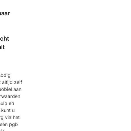
maar
echt
lt
nodig
altijd zelf
mobiel aan
orwaarden
hulp en
 kunt u
g via het
 een pgb