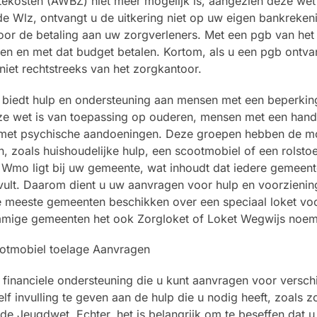
ekosten (AWBZ) niet meer mogelijk is, aangezien deze wet 
de Wlz, ontvangt u de uitkering niet op uw eigen bankreken
oor de betaling aan uw zorgverleners. Met een pgb van het
en en met dat budget betalen. Kortom, als u een pgb ontva
niet rechtstreeks van het zorgkantoor.
biedt hulp en ondersteuning aan mensen met een beperkin
eze wet is van toepassing op ouderen, mensen met een hand
 met psychische aandoeningen. Deze groepen hebben de mo
 zoals huishoudelijke hulp, een scootmobiel of een rolstoe
e Wmo ligt bij uw gemeente, wat inhoudt dat iedere gemeen
invult. Daarom dient u uw aanvragen voor hulp en voorzienin
e meeste gemeenten beschikken over een speciaal loket vo
mmige gemeenten het ook Zorgloket of Loket Wegwijs noe
financiele ondersteuning die u kunt aanvragen voor verschi
f invulling te geven aan de hulp die u nodig heeft, zoals zo
Jeugdwet. Echter, het is belangrijk om te beseffen dat u n