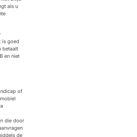
gt als u
nte
w
t is goed
 betaalt
B en niet
ndicap of
tmobiel
ra
n die door
 aanvragen
middels de