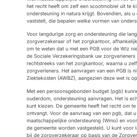
het recht heeft om zelf een scootmobiel uit te
ondersteuning in natura krijgt. Bovendien, als
vaststelt, die bepalen welke vormen van onders
Voor langdurige zorg en ondersteuning die lang
zorgverzekeraar of het zorgkantoor, afhankelij
om te weten dat u met een PGB voor de Wlz niet
de Sociale Verzekeringsbank uw zorgverleners d
rechtstreeks van het zorgkantoor, waarna u zel
zorgverleners. Het aanvragen van een PGB is n
Ziektekosten (AWBZ), aangezien deze wet is o
Met een persoonsgebonden budget (pgb) kunne
ouderdom, ondersteuning aanvragen. Het is echte
kunt kiezen. De gemeente heeft het recht om te b
ontvangt. Voor de aanvraag van een pgb, dat u
maatschappelijke ondersteuning (Wmo) en voor
de gemeente worden vastgesteld. U kunt voor l
bij de zorgverzekeraar op basis van de Zorgver