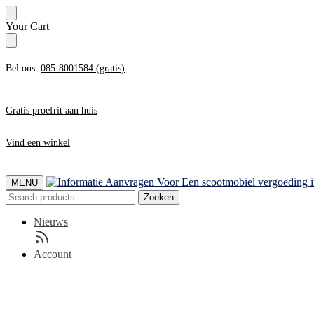
Skip
Skip
Your Cart
to
to
navigation
content
Bel ons:
085-8001584 (gratis)
Gratis proefrit aan huis
Vind een winkel
MENU
Zoeken
Zoeken
naar:
Nieuws
Account