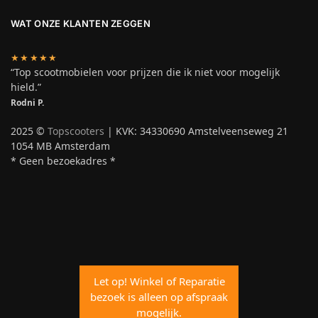
WAT ONZE KLANTEN ZEGGEN
★★★★★
“Top scootmobielen voor prijzen die ik niet voor mogelijk
hield.”
Rodni P.
2025 ©
Topscooters
| KVK: 34330690 Amstelveenseweg 21
1054 MB Amsterdam
* Geen bezoekadres *
Let op! Winkel of Reparatie
bezoek is alleen op afspraak
mogelijk.