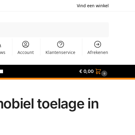
Vind een winkel
Zoeken
uws
Account
Klantenservice
Afrekenen
€
0,00
0
biel toelage in