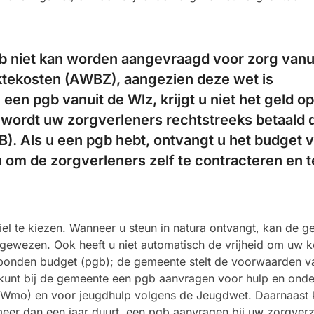
b niet kan worden aangevraagd voor zorg vanu
tekosten (AWBZ), aangezien deze wet is
 een pgb vanuit de Wlz, krijgt u niet het geld o
n wordt uw zorgverleners rechtstreeks betaald 
). Als u een pgb hebt, ontvangt u het budget 
u om de zorgverleners zelf te contracteren en t
biel te kiezen. Wanneer u steun in natura ontvangt, kan de 
gewezen. Ook heeft u niet automatisch de vrijheid om uw k
onden budget (pgb); de gemeente stelt de voorwaarden v
 kunt bij de gemeente een pgb aanvragen voor hulp en onde
(Wmo) en voor jeugdhulp volgens de Jeugdwet. Daarnaast 
meer dan een jaar duurt, een pgb aanvragen bij uw zorgver