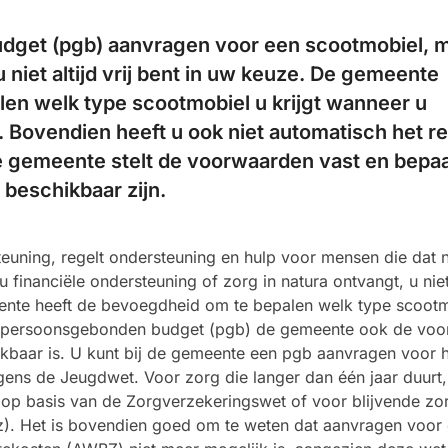
dget (pgb) aanvragen voor een scootmobiel, 
u niet altijd vrij bent in uw keuze. De gemeente
en welk type scootmobiel u krijgt wanneer u
. Bovendien heeft u ook niet automatisch het r
e gemeente stelt de voorwaarden vast en bepaa
beschikbaar zijn.
uning, regelt ondersteuning en hulp voor mensen die dat 
 financiële ondersteuning of zorg in natura ontvangt, u niet 
ente heeft de bevoegdheid om te bepalen welk type scoot
een persoonsgebonden budget (pgb) de gemeente ook de vo
ikbaar is. U kunt bij de gemeente een pgb aanvragen voor 
ens de Jeugdwet. Voor zorg die langer dan één jaar duurt,
op basis van de Zorgverzekeringswet of voor blijvende zor
z). Het is bovendien goed om te weten dat aanvragen voor