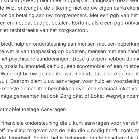
ekosten (AWBZ) niet meer mogelijk is, aangezien deze wet 
de Wlz, ontvangt u de uitkering niet op uw eigen bankreken
oor de betaling aan uw zorgverleners. Met een pgb van het
en en met dat budget betalen. Kortom, als u een pgb ontva
niet rechtstreeks van het zorgkantoor.
biedt hulp en ondersteuning aan mensen met een beperkin
eze wet is van toepassing op ouderen, mensen met een hand
 met psychische aandoeningen. Deze groepen hebben de mo
 zoals huishoudelijke hulp, een scootmobiel of een rolstoe
e Wmo ligt bij uw gemeente, wat inhoudt dat iedere gemeen
invult. Daarom dient u uw aanvragen voor hulp en voorzienin
e meeste gemeenten beschikken over een speciaal loket vo
mmige gemeenten het ook Zorgloket of Loket Wegwijs noe
financiele ondersteuning die u kunt aanvragen voor verschi
f invulling te geven aan de hulp die u nodig heeft, zoals zo
Jeugdwet. Echter, het is belangrijk om te beseffen dat u n