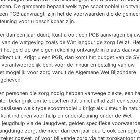
 kiezen. De gemeente bepaalt welk type scootmobiel u ontvan
 u een PGB aanvraagt, zijn het de voorwaarden die de gemee
teuning voor u beschikbaar zijn.
er dan een jaar duurt, kunt u ook een PGB aanvragen bij u
k van de wetgeving zoals de Wet langdurige zorg (Wlz). He
 het geld op uw eigen rekening ontvangt; in plaats daarvan
irect uit. Krijgt u een PGB, dan komt het budget van de SV
f verantwoordelijk bent voor de inhuur en betaling van uw
iet mogelijk voor zorg vanuit de Algemene Wet Bijzondere
pgeheven.
n personen die zorg nodig hebben vanwege ziekte, een ha
r belangrijk om te beseffen dat u niet altijd zelf een scoo
eslissen welk type scootmobiel u krijgt als u steun in natu
 kunt indienen voor hulp en ondersteuning onder de Wet
 jeugdhulp via de Jeugdwet, gelden specifieke voorwaarde
angdurige zorg, die meer dan een jaar duurt, ook een pgb
zekeringswet, of voor blijvende zorg via het zorgkantoor 