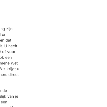
ng zijn
 er
 en dat
t. U heeft
) of voor
ook een
gemene Wet
lz krijgt u
ners direct
m de
lijk van je
r een