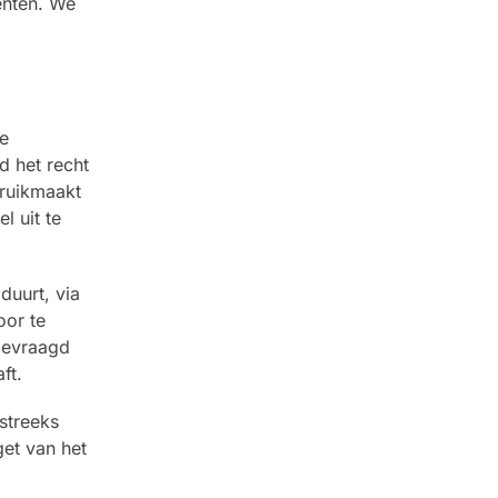
enten. We
e
d het recht
bruikmaakt
l uit te
duurt, via
oor te
gevraagd
ft.
streeks
et van het