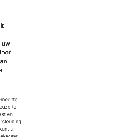
it
p uw
door
van
e
gemeente
euze te
ast en
rsteuning
kunt u
zekeraar