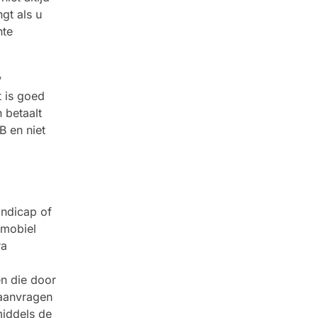
gt als u
nte
w
t is goed
 betaalt
B en niet
ndicap of
tmobiel
ra
n die door
 aanvragen
middels de