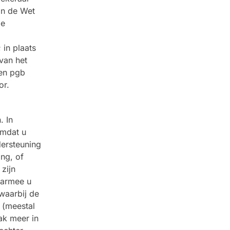
an de Wet
de
 in plaats
van het
een pgb
or.
. In
omdat u
dersteuning
ng, of
 zijn
aarmee u
 waarbij de
 (meestal
aak meer in