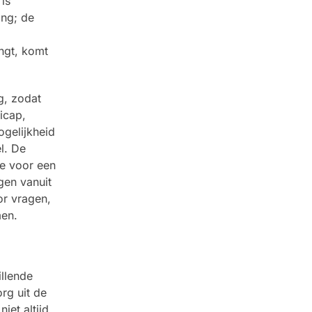
is
ing; de
ngt, komt
g, zodat
icap,
gelijkheid
l. De
te voor een
gen vanuit
or vragen,
men.
llende
rg uit de
iet altijd