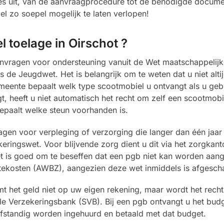
les uit, van de aanvraagprocedure tot de benodigde docum
 zo soepel mogelijk te laten verlopen!
 toelage in Oirschot ?
vragen voor ondersteuning vanuit de Wet maatschappelijk
e Jeugdwet. Het is belangrijk om te weten dat u niet altij
emeente bepaalt welk type scootmobiel u ontvangt als u ge
, heeft u niet automatisch het recht om zelf een scootmobie
epaalt welke steun voorhanden is.
gen voor verpleging of verzorging die langer dan één jaar 
ringswet. Voor blijvende zorg dient u dit via het zorgkant
t is goed om te beseffen dat een pgb niet kan worden aan
tekosten (AWBZ), aangezien deze wet inmiddels is afgescha
 het geld niet op uw eigen rekening, maar wordt het recht
le Verzekeringsbank (SVB). Bij een pgb ontvangt u het budg
fstandig worden ingehuurd en betaald met dat budget.