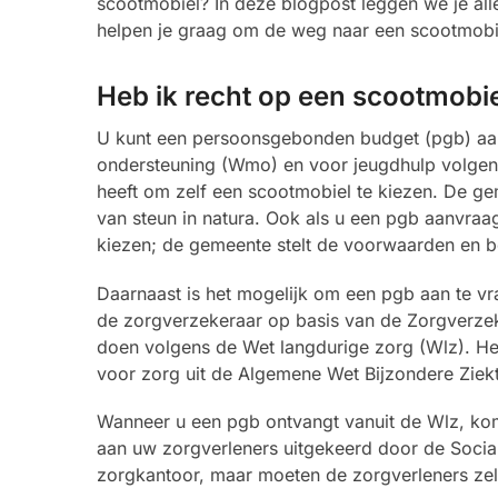
scootmobiel? In deze blogpost leggen we je al
helpen je graag om de weg naar een scootmobiel
Heb ik recht op een scootmobiel
U kunt een persoonsgebonden budget (pgb) aan
ondersteuning (Wmo) en voor jeugdhulp volgens d
heeft om zelf een scootmobiel te kiezen. De g
van steun in natura. Ook als u een pgb aanvraagt
kiezen; de gemeente stelt de voorwaarden en b
Daarnaast is het mogelijk om een pgb aan te vra
de zorgverzekeraar op basis van de Zorgverzeke
doen volgens de Wet langdurige zorg (Wlz). He
voor zorg uit de Algemene Wet Bijzondere Ziek
Wanneer u een pgb ontvangt vanuit de Wlz, komt
aan uw zorgverleners uitgekeerd door de Socia
zorgkantoor, maar moeten de zorgverleners zel