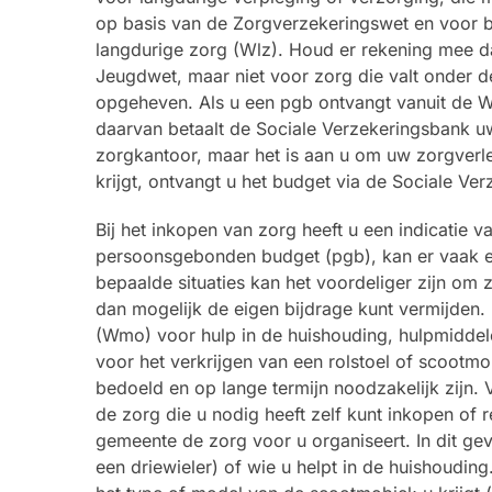
op basis van de Zorgverzekeringswet en voor bl
langdurige zorg (Wlz). Houd er rekening mee 
Jeugdwet, maar niet voor zorg die valt onder 
opgeheven. Als u een pgb ontvangt vanuit de Wlz
daarvan betaalt de Sociale Verzekeringsbank uw
zorgkantoor, maar het is aan u om uw zorgverle
krijgt, ontvangt u het budget via de Sociale Ve
Bij het inkopen van zorg heeft u een indicatie
persoonsgebonden budget (pgb), kan er vaak ee
bepaalde situaties kan het voordeliger zijn om 
dan mogelijk de eigen bijdrage kunt vermijden
(Wmo) voor hulp in de huishouding, hulpmidde
voor het verkrijgen van een rolstoel of scootmob
bedoeld en op lange termijn noodzakelijk zijn
de zorg die u nodig heeft zelf kunt inkopen of r
gemeente de zorg voor u organiseert. In dit ge
een driewieler) of wie u helpt in de huishouding.