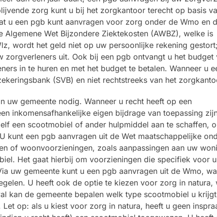
ijvende zorg kunt u bij het zorgkantoor terecht op basis v
dat u een pgb kunt aanvragen voor zorg onder de Wmo en 
de Algemene Wet Bijzondere Ziektekosten (AWBZ), welke is
, wordt het geld niet op uw persoonlijke rekening gestort;
 zorgverleners uit. Ook bij een pgb ontvangt u het budget 
ners in te huren en met het budget te betalen. Wanneer u 
rzekeringsbank (SVB) en niet rechtstreeks van het zorgkanto
 van uw gemeente nodig. Wanneer u recht heeft op een
n inkomensafhankelijke eigen bijdrage van toepassing zijn
zelf een scootmobiel of ander hulpmiddel aan te schaffen, 
. U kunt een pgb aanvragen uit de Wet maatschappelijke on
len of woonvoorzieningen, zoals aanpassingen aan uw woni
iel. Het gaat hierbij om voorzieningen die specifiek voor u
. Via uw gemeente kunt u een pgb aanvragen uit de Wmo, w
egelen. U heeft ook de optie te kiezen voor zorg in natura,
val kan de gemeente bepalen welk type scootmobiel u krijgt
 Let op: als u kiest voor zorg in natura, heeft u geen inspr