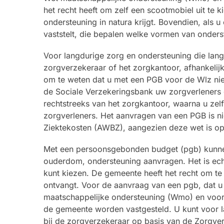
het recht heeft om zelf een scootmobiel uit te
ondersteuning in natura krijgt. Bovendien, als
vaststelt, die bepalen welke vormen van onders
Voor langdurige zorg en ondersteuning die lang
zorgverzekeraar of het zorgkantoor, afhankelij
om te weten dat u met een PGB voor de Wlz niet
de Sociale Verzekeringsbank uw zorgverleners d
rechtstreeks van het zorgkantoor, waarna u zel
zorgverleners. Het aanvragen van een PGB is n
Ziektekosten (AWBZ), aangezien deze wet is o
Met een persoonsgebonden budget (pgb) kunne
ouderdom, ondersteuning aanvragen. Het is echte
kunt kiezen. De gemeente heeft het recht om te b
ontvangt. Voor de aanvraag van een pgb, dat u
maatschappelijke ondersteuning (Wmo) en voor
de gemeente worden vastgesteld. U kunt voor l
bij de zorgverzekeraar op basis van de Zorgver