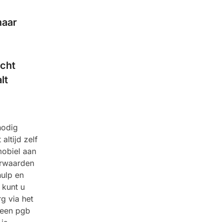
maar
echt
lt
nodig
altijd zelf
mobiel aan
orwaarden
hulp en
 kunt u
g via het
 een pgb