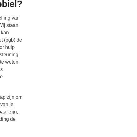
obiel?
lling van
Wij staan
 kan
et (pgb) de
or hulp
rsteuning
 te weten
is
le
tap zijn om
 van je
aar zijn,
ding de