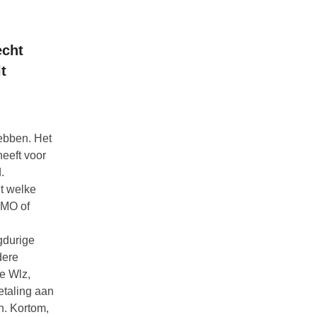
echt
t
ebben. Het
heeft voor
.
t welke
WMO of
gdurige
dere
de Wlz,
etaling aan
n. Kortom,