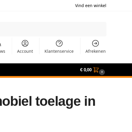
Vind een winkel
Zoeken
uws
Account
Klantenservice
Afrekenen
€
0,00
0
biel toelage in