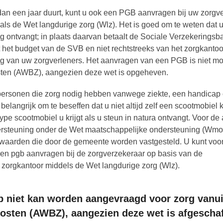
dan een jaar duurt, kunt u ook een PGB aanvragen bij uw zorgv
oals de Wet langdurige zorg (Wlz). Het is goed om te weten dat 
g ontvangt; in plaats daarvan betaalt de Sociale Verzekerings
mt het budget van de SVB en niet rechtstreeks van het zorgkanto
ing van uw zorgverleners. Het aanvragen van een PGB is niet mo
sten (AWBZ), aangezien deze wet is opgeheven.
rsonen die zorg nodig hebben vanwege ziekte, een handicap 
langrijk om te beseffen dat u niet altijd zelf een scootmobiel 
ype scootmobiel u krijgt als u steun in natura ontvangt. Voor d
dersteuning onder de Wet maatschappelijke ondersteuning (Wmo
rwaarden die door de gemeente worden vastgesteld. U kunt voo
 een pgb aanvragen bij de zorgverzekeraar op basis van de
t zorgkantoor middels de Wet langdurige zorg (Wlz).
b niet kan worden aangevraagd voor zorg vanui
osten (AWBZ), aangezien deze wet is afgeschaf