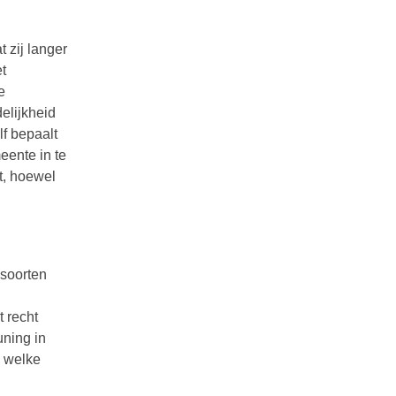
 zij langer
t
e
elijkheid
lf bepaalt
eente in te
t, hoewel
 soorten
t recht
uning in
n welke