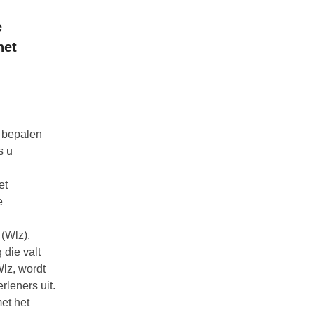
e
het
e bepalen
s u
et
e
 (Wlz).
die valt
lz, wordt
rleners uit.
et het