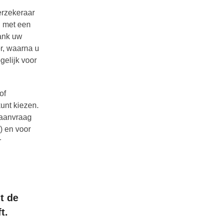
erzekeraar
u met een
bank uw
or, waarna u
gelijk voor
of
kunt kiezen.
e aanvraag
) en voor
r
t de
t.