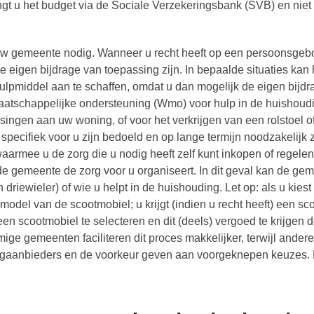
ngt u het budget via de Sociale Verzekeringsbank (SVB) en niet
an uw gemeente nodig. Wanneer u recht heeft op een persoonsge
 eigen bijdrage van toepassing zijn. In bepaalde situaties kan 
hulpmiddel aan te schaffen, omdat u dan mogelijk de eigen bijdr
aatschappelijke ondersteuning (Wmo) voor hulp in de huishoud
ngen aan uw woning, of voor het verkrijgen van een rolstoel o
specifiek voor u zijn bedoeld en op lange termijn noodzakelijk z
rmee u de zorg die u nodig heeft zelf kunt inkopen of regelen
 de gemeente de zorg voor u organiseert. In dit geval kan de ge
driewieler) of wie u helpt in de huishouding. Let op: als u kiest
 model van de scootmobiel; u krijgt (indien u recht heeft) een s
een scootmobiel te selecteren en dit (deels) vergoed te krijgen 
ge gemeenten faciliteren dit proces makkelijker, terwijl andere
aanbieders en de voorkeur geven aan voorgeknepen keuzes. 