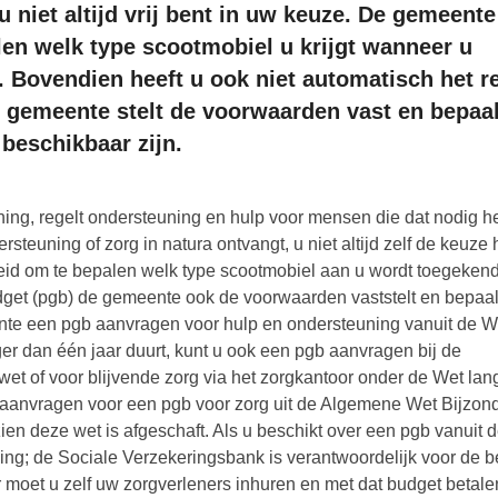
u niet altijd vrij bent in uw keuze. De gemeente
en welk type scootmobiel u krijgt wanneer u
. Bovendien heeft u ook niet automatisch het r
e gemeente stelt de voorwaarden vast en bepaal
beschikbaar zijn.
ng, regelt ondersteuning en hulp voor mensen die dat nodig h
rsteuning of zorg in natura ontvangt, u niet altijd zelf de keuze 
id om te bepalen welk type scootmobiel aan u wordt toegekend
get (pgb) de gemeente ook de voorwaarden vaststelt en bepaal
ente een pgb aanvragen voor hulp en ondersteuning vanuit de 
er dan één jaar duurt, kunt u ook een pgb aanvragen bij de
et of voor blijvende zorg via het zorgkantoor onder de Wet lan
t aanvragen voor een pgb voor zorg uit de Algemene Wet Bijzon
en deze wet is afgeschaft. Als u beschikt over een pgb vanuit 
ing; de Sociale Verzekeringsbank is verantwoordelijk voor de b
 moet u zelf uw zorgverleners inhuren en met dat budget betale