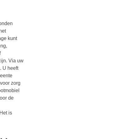
bonden
het
age kunt
ing,
f
ijn. Via uw
. U heeft
meente
 voor zorg
cootmobiel
door de
Het is