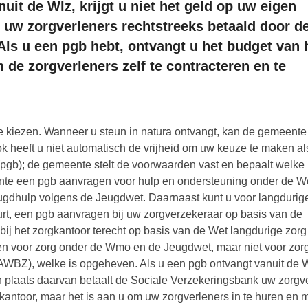
uit de Wlz, krijgt u niet het geld op uw eigen
t uw zorgverleners rechtstreeks betaald door d
Als u een pgb hebt, ontvangt u het budget van 
 de zorgverleners zelf te contracteren en te
l te kiezen. Wanneer u steun in natura ontvangt, kan de gemeent
 heeft u niet automatisch de vrijheid om uw keuze te maken al
gb); de gemeente stelt de voorwaarden vast en bepaalt welke
ente een pgb aanvragen voor hulp en ondersteuning onder de W
ugdhulp volgens de Jeugdwet. Daarnaast kunt u voor langdurig
urt, een pgb aanvragen bij uw zorgverzekeraar op basis van de
bij het zorgkantoor terecht op basis van de Wet langdurige zorg
n voor zorg onder de Wmo en de Jeugdwet, maar niet voor zorg 
WBZ), welke is opgeheven. Als u een pgb ontvangt vanuit de W
in plaats daarvan betaalt de Sociale Verzekeringsbank uw zorgve
kantoor, maar het is aan u om uw zorgverleners in te huren en m