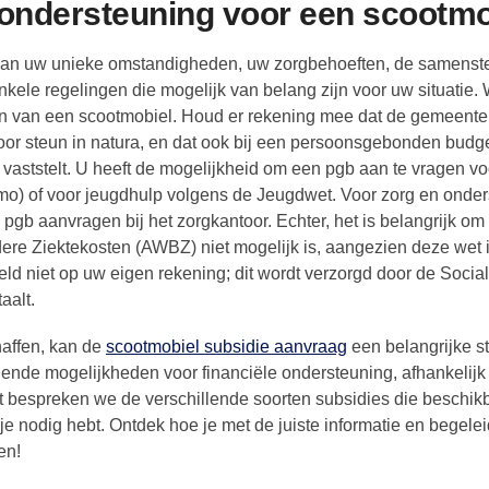
e ondersteuning voor een scootm
k van uw unieke omstandigheden, uw zorgbehoeften, de samenste
enkele regelingen die mogelijk van belang zijn voor uw situatie. 
gen van een scootmobiel. Houd er rekening mee dat de gemeente
 voor steun in natura, en dat ook bij een persoonsgebonden budg
aststelt. U heeft de mogelijkheid om een pgb aan te vragen vo
o) of voor jeugdhulp volgens de Jeugdwet. Voor zorg en onde
pgb aanvragen bij het zorgkantoor. Echter, het is belangrijk om
ere Ziektekosten (AWBZ) niet mogelijk is, aangezien deze wet 
eld niet op uw eigen rekening; dit wordt verzorgd door de Socia
aalt.
haffen, kan de
scootmobiel subsidie aanvraag
een belangrijke s
llende mogelijkheden voor financiële ondersteuning, afhankelijk
st bespreken we de verschillende soorten subsidies die beschikb
 nodig hebt. Ontdek hoe je met de juiste informatie en begelei
en!