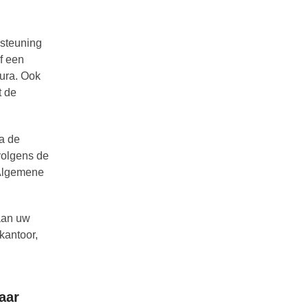
steuning
f een
tura. Ook
t de
ia de
volgens de
 Algemene
 aan uw
kantoor,
aar