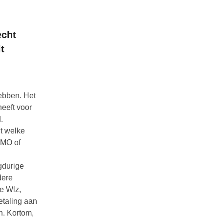
echt
t
ebben. Het
heeft voor
.
t welke
WMO of
gdurige
dere
de Wlz,
etaling aan
n. Kortom,