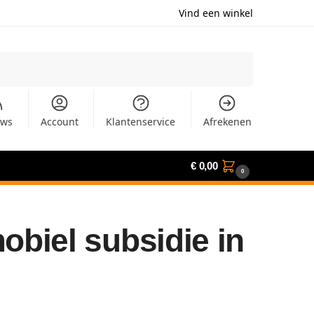
Vind een winkel
Zoeken
uws
Account
Klantenservice
Afrekenen
€
0,00
0
biel subsidie in