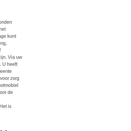
bonden
het
age kunt
ing,
f
ijn. Via uw
. U heeft
meente
 voor zorg
cootmobiel
door de
Het is