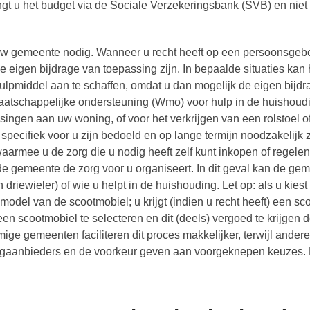
ngt u het budget via de Sociale Verzekeringsbank (SVB) en niet
an uw gemeente nodig. Wanneer u recht heeft op een persoonsge
 eigen bijdrage van toepassing zijn. In bepaalde situaties kan 
hulpmiddel aan te schaffen, omdat u dan mogelijk de eigen bijdr
aatschappelijke ondersteuning (Wmo) voor hulp in de huishoud
ngen aan uw woning, of voor het verkrijgen van een rolstoel o
specifiek voor u zijn bedoeld en op lange termijn noodzakelijk z
rmee u de zorg die u nodig heeft zelf kunt inkopen of regelen
 de gemeente de zorg voor u organiseert. In dit geval kan de ge
driewieler) of wie u helpt in de huishouding. Let op: als u kiest
 model van de scootmobiel; u krijgt (indien u recht heeft) een s
een scootmobiel te selecteren en dit (deels) vergoed te krijgen 
ge gemeenten faciliteren dit proces makkelijker, terwijl andere
aanbieders en de voorkeur geven aan voorgeknepen keuzes. 