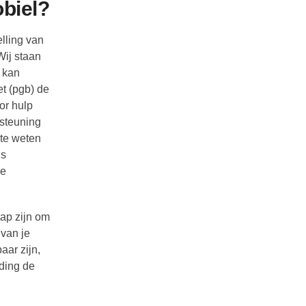
obiel?
lling van
Wij staan
 kan
et (pgb) de
or hulp
rsteuning
 te weten
is
le
tap zijn om
 van je
aar zijn,
ding de