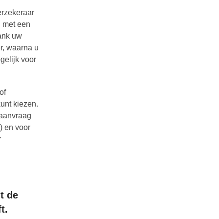
erzekeraar
u met een
bank uw
or, waarna u
gelijk voor
of
kunt kiezen.
e aanvraag
) en voor
r
t de
t.