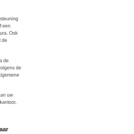
steuning
f een
tura. Ook
t de
ia de
volgens de
 Algemene
 aan uw
kantoor,
aar