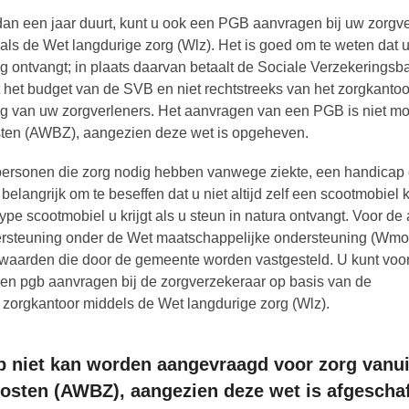
dan een jaar duurt, kunt u ook een PGB aanvragen bij uw zorgv
oals de Wet langdurige zorg (Wlz). Het is goed om te weten dat 
g ontvangt; in plaats daarvan betaalt de Sociale Verzekerings
mt het budget van de SVB en niet rechtstreeks van het zorgkanto
ing van uw zorgverleners. Het aanvragen van een PGB is niet mo
sten (AWBZ), aangezien deze wet is opgeheven.
rsonen die zorg nodig hebben vanwege ziekte, een handicap 
langrijk om te beseffen dat u niet altijd zelf een scootmobiel 
ype scootmobiel u krijgt als u steun in natura ontvangt. Voor d
dersteuning onder de Wet maatschappelijke ondersteuning (Wmo
rwaarden die door de gemeente worden vastgesteld. U kunt voo
 een pgb aanvragen bij de zorgverzekeraar op basis van de
t zorgkantoor middels de Wet langdurige zorg (Wlz).
b niet kan worden aangevraagd voor zorg vanui
osten (AWBZ), aangezien deze wet is afgeschaf