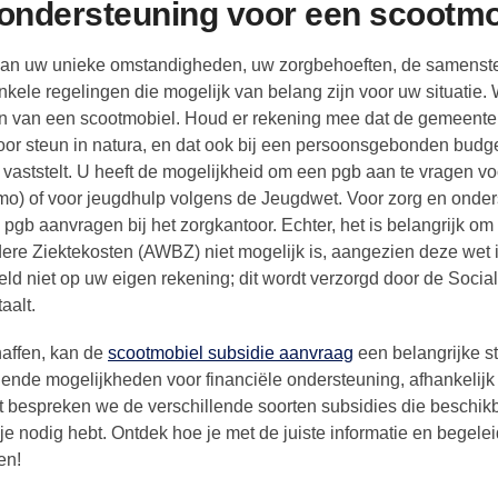
e ondersteuning voor een scootm
k van uw unieke omstandigheden, uw zorgbehoeften, de samenste
enkele regelingen die mogelijk van belang zijn voor uw situatie. 
gen van een scootmobiel. Houd er rekening mee dat de gemeente
 voor steun in natura, en dat ook bij een persoonsgebonden budg
aststelt. U heeft de mogelijkheid om een pgb aan te vragen vo
o) of voor jeugdhulp volgens de Jeugdwet. Voor zorg en onde
pgb aanvragen bij het zorgkantoor. Echter, het is belangrijk om
ere Ziektekosten (AWBZ) niet mogelijk is, aangezien deze wet 
eld niet op uw eigen rekening; dit wordt verzorgd door de Socia
aalt.
haffen, kan de
scootmobiel subsidie aanvraag
een belangrijke s
llende mogelijkheden voor financiële ondersteuning, afhankelijk
st bespreken we de verschillende soorten subsidies die beschikb
 nodig hebt. Ontdek hoe je met de juiste informatie en begelei
en!