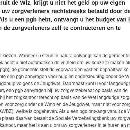
uit de Wlz, krijgt u niet het geld op uw eigen
t uw zorgverleners rechtstreeks betaald door d
Als u een pgb hebt, ontvangt u het budget van 
 de zorgverleners zelf te contracteren en te
l te kiezen. Wanneer u steun in natura ontvangt, kan de gemeent
 heeft u niet automatisch de vrijheid om uw keuze te maken al
gb); de gemeente stelt de voorwaarden vast en bepaalt welke
ente een pgb aanvragen voor hulp en ondersteuning onder de W
ugdhulp volgens de Jeugdwet. Daarnaast kunt u voor langdurig
urt, een pgb aanvragen bij uw zorgverzekeraar op basis van de
bij het zorgkantoor terecht op basis van de Wet langdurige zorg
n voor zorg onder de Wmo en de Jeugdwet, maar niet voor zorg 
WBZ), welke is opgeheven. Als u een pgb ontvangt vanuit de W
in plaats daarvan betaalt de Sociale Verzekeringsbank uw zorgve
kantoor, maar het is aan u om uw zorgverleners in te huren en m