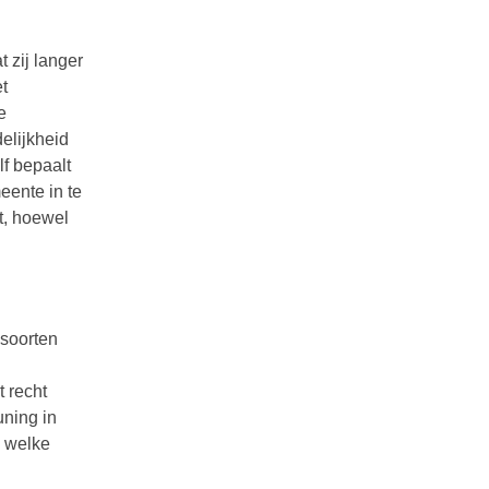
 zij langer
t
e
elijkheid
lf bepaalt
eente in te
t, hoewel
 soorten
t recht
uning in
n welke