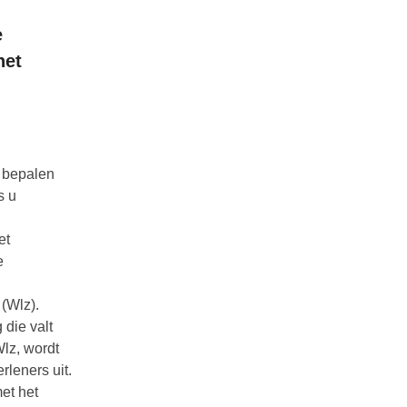
e
het
e bepalen
s u
et
e
 (Wlz).
die valt
lz, wordt
rleners uit.
et het