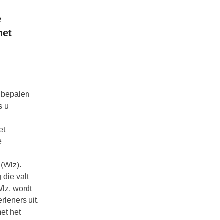
e
het
e bepalen
s u
et
e
 (Wlz).
die valt
lz, wordt
rleners uit.
et het