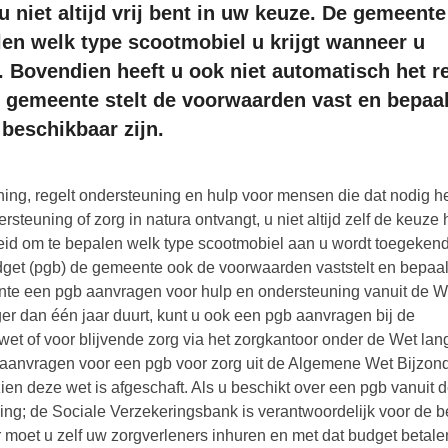
u niet altijd vrij bent in uw keuze. De gemeente
en welk type scootmobiel u krijgt wanneer u
. Bovendien heeft u ook niet automatisch het r
e gemeente stelt de voorwaarden vast en bepaal
beschikbaar zijn.
ng, regelt ondersteuning en hulp voor mensen die dat nodig h
rsteuning of zorg in natura ontvangt, u niet altijd zelf de keuze 
id om te bepalen welk type scootmobiel aan u wordt toegekend
get (pgb) de gemeente ook de voorwaarden vaststelt en bepaal
ente een pgb aanvragen voor hulp en ondersteuning vanuit de 
er dan één jaar duurt, kunt u ook een pgb aanvragen bij de
et of voor blijvende zorg via het zorgkantoor onder de Wet lan
t aanvragen voor een pgb voor zorg uit de Algemene Wet Bijzon
en deze wet is afgeschaft. Als u beschikt over een pgb vanuit 
ing; de Sociale Verzekeringsbank is verantwoordelijk voor de b
 moet u zelf uw zorgverleners inhuren en met dat budget betale