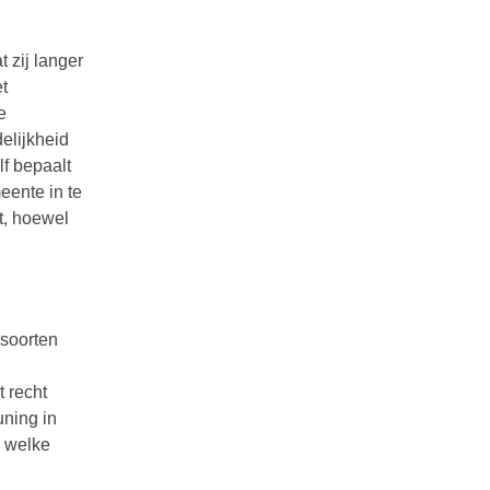
 zij langer
t
e
elijkheid
lf bepaalt
eente in te
t, hoewel
 soorten
t recht
uning in
n welke