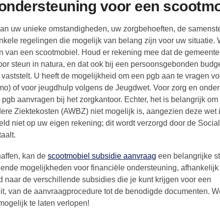
e ondersteuning voor een scootm
k van uw unieke omstandigheden, uw zorgbehoeften, de samenste
enkele regelingen die mogelijk van belang zijn voor uw situatie. 
gen van een scootmobiel. Houd er rekening mee dat de gemeente
 voor steun in natura, en dat ook bij een persoonsgebonden budg
aststelt. U heeft de mogelijkheid om een pgb aan te vragen vo
o) of voor jeugdhulp volgens de Jeugdwet. Voor zorg en onde
pgb aanvragen bij het zorgkantoor. Echter, het is belangrijk om
ere Ziektekosten (AWBZ) niet mogelijk is, aangezien deze wet 
eld niet op uw eigen rekening; dit wordt verzorgd door de Socia
aalt.
haffen, kan de
scootmobiel subsidie aanvraag
een belangrijke s
llende mogelijkheden voor financiële ondersteuning, afhankelijk
 naar de verschillende subsidies die je kunt krijgen voor een
 uit, van de aanvraagprocedure tot de benodigde documenten. W
gelijk te laten verlopen!