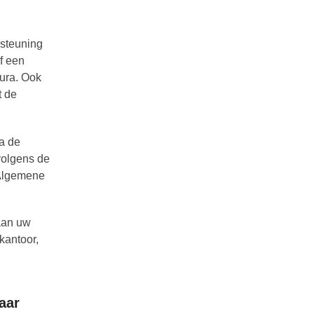
steuning
f een
tura. Ook
t de
ia de
volgens de
 Algemene
 aan uw
kantoor,
aar