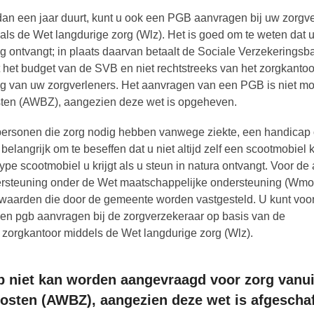
dan een jaar duurt, kunt u ook een PGB aanvragen bij uw zorgv
oals de Wet langdurige zorg (Wlz). Het is goed om te weten dat 
g ontvangt; in plaats daarvan betaalt de Sociale Verzekerings
mt het budget van de SVB en niet rechtstreeks van het zorgkanto
ing van uw zorgverleners. Het aanvragen van een PGB is niet mo
sten (AWBZ), aangezien deze wet is opgeheven.
rsonen die zorg nodig hebben vanwege ziekte, een handicap 
langrijk om te beseffen dat u niet altijd zelf een scootmobiel 
ype scootmobiel u krijgt als u steun in natura ontvangt. Voor d
dersteuning onder de Wet maatschappelijke ondersteuning (Wmo
rwaarden die door de gemeente worden vastgesteld. U kunt voo
 een pgb aanvragen bij de zorgverzekeraar op basis van de
t zorgkantoor middels de Wet langdurige zorg (Wlz).
b niet kan worden aangevraagd voor zorg vanui
osten (AWBZ), aangezien deze wet is afgeschaf