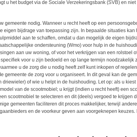
ngt u het budget via de Sociale Verzekeringsbank (SVB) en niet
an uw gemeente nodig. Wanneer u recht heeft op een persoonsge
 eigen bijdrage van toepassing zijn. In bepaalde situaties kan 
hulpmiddel aan te schaffen, omdat u dan mogelijk de eigen bijdr
aatschappelijke ondersteuning (Wmo) voor hulp in de huishoud
ngen aan uw woning, of voor het verkrijgen van een rolstoel o
specifiek voor u zijn bedoeld en op lange termijn noodzakelijk z
rmee u de zorg die u nodig heeft zelf kunt inkopen of regelen
 de gemeente de zorg voor u organiseert. In dit geval kan de ge
driewieler) of wie u helpt in de huishouding. Let op: als u kiest
 model van de scootmobiel; u krijgt (indien u recht heeft) een s
een scootmobiel te selecteren en dit (deels) vergoed te krijgen 
ge gemeenten faciliteren dit proces makkelijker, terwijl andere
aanbieders en de voorkeur geven aan voorgeknepen keuzes. 