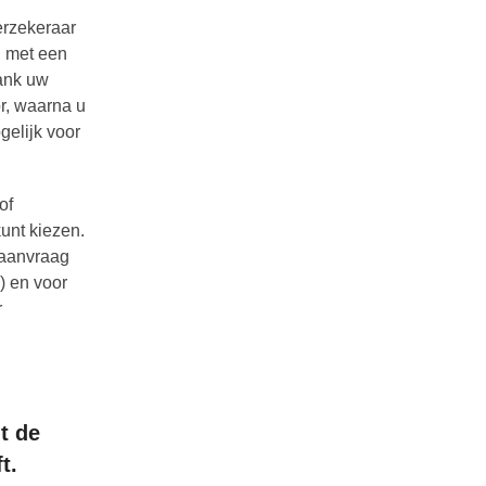
erzekeraar
u met een
bank uw
or, waarna u
gelijk voor
of
kunt kiezen.
e aanvraag
) en voor
r
t de
t.