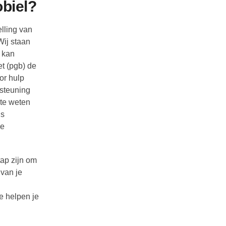
obiel?
lling van
Wij staan
 kan
et (pgb) de
or hulp
rsteuning
 te weten
is
le
tap zijn om
 van je
e helpen je