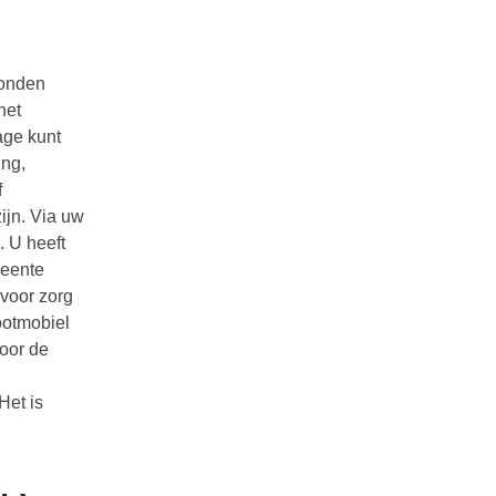
bonden
het
age kunt
ing,
f
ijn. Via uw
. U heeft
meente
 voor zorg
cootmobiel
door de
Het is