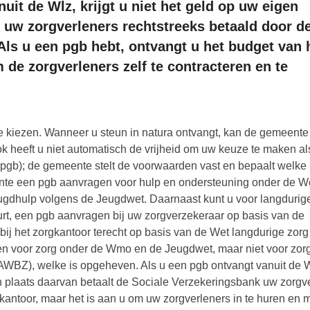
uit de Wlz, krijgt u niet het geld op uw eigen
t uw zorgverleners rechtstreeks betaald door d
Als u een pgb hebt, ontvangt u het budget van 
 de zorgverleners zelf te contracteren en te
l te kiezen. Wanneer u steun in natura ontvangt, kan de gemeent
 heeft u niet automatisch de vrijheid om uw keuze te maken al
gb); de gemeente stelt de voorwaarden vast en bepaalt welke
ente een pgb aanvragen voor hulp en ondersteuning onder de W
ugdhulp volgens de Jeugdwet. Daarnaast kunt u voor langdurig
urt, een pgb aanvragen bij uw zorgverzekeraar op basis van de
bij het zorgkantoor terecht op basis van de Wet langdurige zorg
n voor zorg onder de Wmo en de Jeugdwet, maar niet voor zorg 
WBZ), welke is opgeheven. Als u een pgb ontvangt vanuit de W
in plaats daarvan betaalt de Sociale Verzekeringsbank uw zorgve
kantoor, maar het is aan u om uw zorgverleners in te huren en m