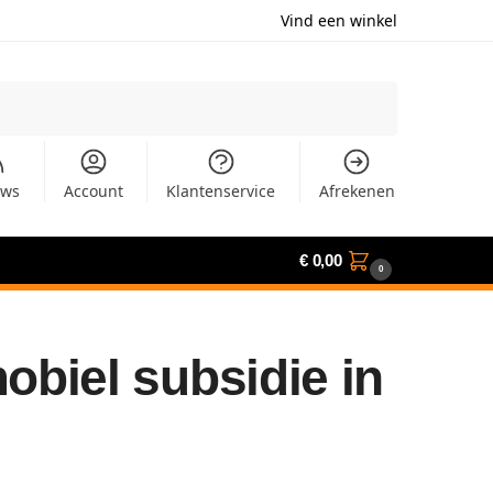
Vind een winkel
Zoeken
uws
Account
Klantenservice
Afrekenen
€
0,00
0
biel subsidie in