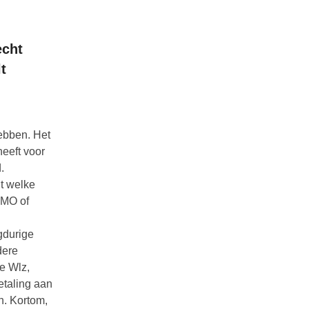
echt
t
ebben. Het
heeft voor
.
t welke
WMO of
gdurige
dere
de Wlz,
etaling aan
n. Kortom,