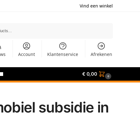
Vind een winkel
Zoeken
uws
Account
Klantenservice
Afrekenen
€
0,00
0
biel subsidie in