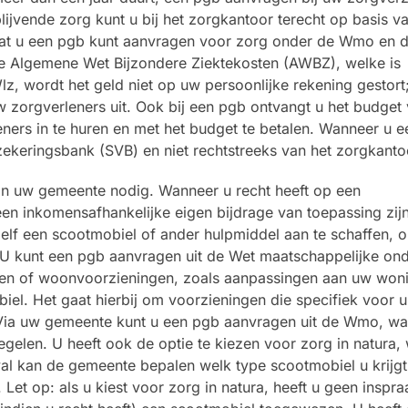
ijvende zorg kunt u bij het zorgkantoor terecht op basis v
dat u een pgb kunt aanvragen voor zorg onder de Wmo en 
de Algemene Wet Bijzondere Ziektekosten (AWBZ), welke is
, wordt het geld niet op uw persoonlijke rekening gestort;
 zorgverleners uit. Ook bij een pgb ontvangt u het budget 
ners in te huren en met het budget te betalen. Wanneer u 
rzekeringsbank (SVB) en niet rechtstreeks van het zorgkanto
 van uw gemeente nodig. Wanneer u recht heeft op een
n inkomensafhankelijke eigen bijdrage van toepassing zijn
zelf een scootmobiel of ander hulpmiddel aan te schaffen, 
. U kunt een pgb aanvragen uit de Wet maatschappelijke on
len of woonvoorzieningen, zoals aanpassingen aan uw woni
iel. Het gaat hierbij om voorzieningen die specifiek voor u
. Via uw gemeente kunt u een pgb aanvragen uit de Wmo, w
egelen. U heeft ook de optie te kiezen voor zorg in natura,
val kan de gemeente bepalen welk type scootmobiel u krijgt
 Let op: als u kiest voor zorg in natura, heeft u geen inspr