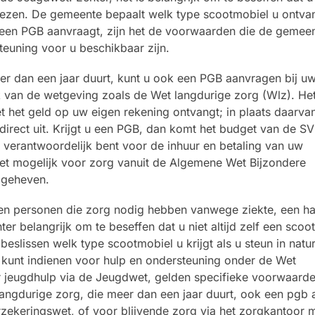
 kiezen. De gemeente bepaalt welk type scootmobiel u ontvan
 u een PGB aanvraagt, zijn het de voorwaarden die de gemee
teuning voor u beschikbaar zijn.
er dan een jaar duurt, kunt u ook een PGB aanvragen bij u
k van de wetgeving zoals de Wet langdurige zorg (Wlz). He
 het geld op uw eigen rekening ontvangt; in plaats daarvan
irect uit. Krijgt u een PGB, dan komt het budget van de SV
f verantwoordelijk bent voor de inhuur en betaling van uw
iet mogelijk voor zorg vanuit de Algemene Wet Bijzondere
pgeheven.
n personen die zorg nodig hebben vanwege ziekte, een ha
r belangrijk om te beseffen dat u niet altijd zelf een scoo
eslissen welk type scootmobiel u krijgt als u steun in natu
 kunt indienen voor hulp en ondersteuning onder de Wet
 jeugdhulp via de Jeugdwet, gelden specifieke voorwaarde
angdurige zorg, die meer dan een jaar duurt, ook een pgb
zekeringswet, of voor blijvende zorg via het zorgkantoor 