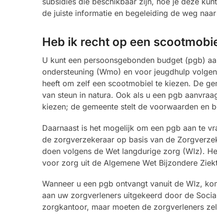
subsidies die beschikbaar zijn, hoe je deze ku
de juiste informatie en begeleiding de weg naa
Heb ik recht op een scootmobie
U kunt een persoonsgebonden budget (pgb) aan
ondersteuning (Wmo) en voor jeugdhulp volgens d
heeft om zelf een scootmobiel te kiezen. De g
van steun in natura. Ook als u een pgb aanvraagt
kiezen; de gemeente stelt de voorwaarden en b
Daarnaast is het mogelijk om een pgb aan te vra
de zorgverzekeraar op basis van de Zorgverzeke
doen volgens de Wet langdurige zorg (Wlz). He
voor zorg uit de Algemene Wet Bijzondere Ziek
Wanneer u een pgb ontvangt vanuit de Wlz, komt
aan uw zorgverleners uitgekeerd door de Socia
zorgkantoor, maar moeten de zorgverleners zel