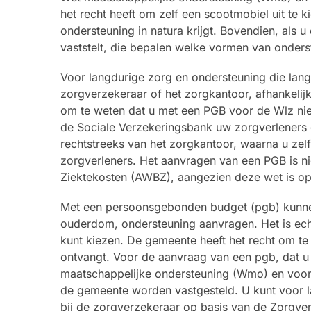
het recht heeft om zelf een scootmobiel uit te
ondersteuning in natura krijgt. Bovendien, als
vaststelt, die bepalen welke vormen van onders
Voor langdurige zorg en ondersteuning die lang
zorgverzekeraar of het zorgkantoor, afhankelij
om te weten dat u met een PGB voor de Wlz niet
de Sociale Verzekeringsbank uw zorgverleners d
rechtstreeks van het zorgkantoor, waarna u zel
zorgverleners. Het aanvragen van een PGB is n
Ziektekosten (AWBZ), aangezien deze wet is o
Met een persoonsgebonden budget (pgb) kunne
ouderdom, ondersteuning aanvragen. Het is echte
kunt kiezen. De gemeente heeft het recht om te b
ontvangt. Voor de aanvraag van een pgb, dat u
maatschappelijke ondersteuning (Wmo) en voor
de gemeente worden vastgesteld. U kunt voor l
bij de zorgverzekeraar op basis van de Zorgver