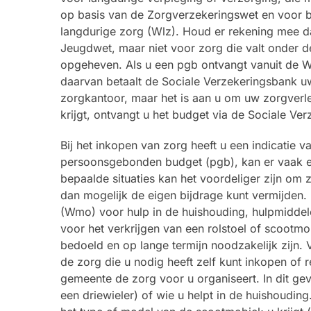
op basis van de Zorgverzekeringswet en voor bl
langdurige zorg (Wlz). Houd er rekening mee 
Jeugdwet, maar niet voor zorg die valt onder 
opgeheven. Als u een pgb ontvangt vanuit de Wlz
daarvan betaalt de Sociale Verzekeringsbank uw
zorgkantoor, maar het is aan u om uw zorgverle
krijgt, ontvangt u het budget via de Sociale Ve
Bij het inkopen van zorg heeft u een indicatie
persoonsgebonden budget (pgb), kan er vaak ee
bepaalde situaties kan het voordeliger zijn om 
dan mogelijk de eigen bijdrage kunt vermijden
(Wmo) voor hulp in de huishouding, hulpmidde
voor het verkrijgen van een rolstoel of scootmob
bedoeld en op lange termijn noodzakelijk zijn
de zorg die u nodig heeft zelf kunt inkopen of r
gemeente de zorg voor u organiseert. In dit ge
een driewieler) of wie u helpt in de huishouding.