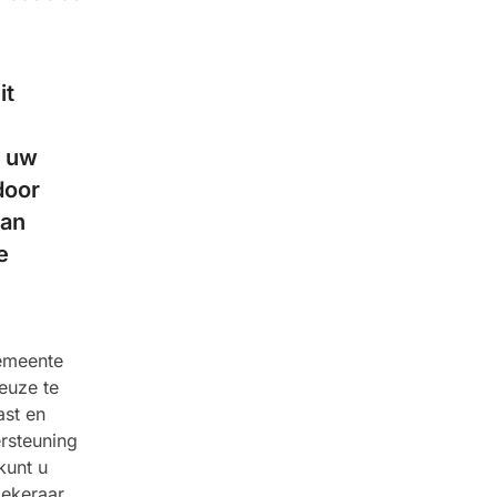
it
p uw
door
van
e
gemeente
euze te
ast en
rsteuning
kunt u
zekeraar