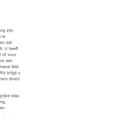
ng zijn
 er
 en dat
t. U heeft
) of voor
ook een
gemene Wet
lz krijgt u
ners direct
rijke stap
ing,
ten