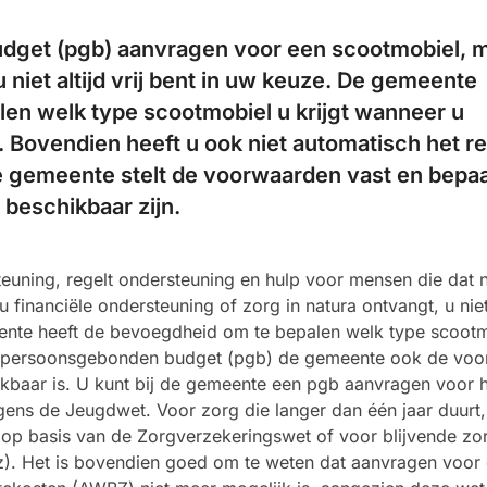
dget (pgb) aanvragen voor een scootmobiel, 
u niet altijd vrij bent in uw keuze. De gemeente
en welk type scootmobiel u krijgt wanneer u
. Bovendien heeft u ook niet automatisch het r
e gemeente stelt de voorwaarden vast en bepaa
beschikbaar zijn.
uning, regelt ondersteuning en hulp voor mensen die dat 
 financiële ondersteuning of zorg in natura ontvangt, u niet 
ente heeft de bevoegdheid om te bepalen welk type scoot
een persoonsgebonden budget (pgb) de gemeente ook de vo
ikbaar is. U kunt bij de gemeente een pgb aanvragen voor 
ens de Jeugdwet. Voor zorg die langer dan één jaar duurt,
op basis van de Zorgverzekeringswet of voor blijvende zor
z). Het is bovendien goed om te weten dat aanvragen voor