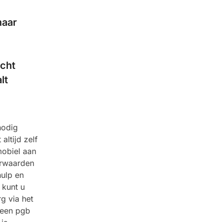
maar
echt
lt
nodig
altijd zelf
mobiel aan
orwaarden
hulp en
 kunt u
g via het
 een pgb