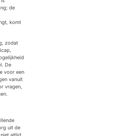
is
ing; de
ngt, komt
g, zodat
icap,
gelijkheid
l. De
te voor een
gen vanuit
or vragen,
men.
llende
rg uit de
iet altijd