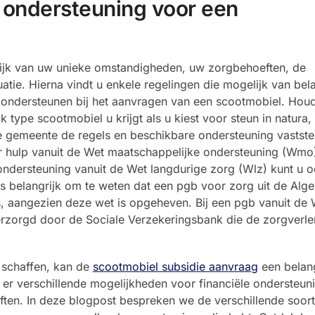
e ondersteuning voor een
lijk van uw unieke omstandigheden, uw zorgbehoeften, de
atie. Hierna vindt u enkele regelingen die mogelijk van bela
te ondersteunen bij het aanvragen van een scootmobiel. Houd
ype scootmobiel u krijgt als u kiest voor steun in natura,
gemeente de regels en beschikbare ondersteuning vaststel
 hulp vanuit de Wet maatschappelijke ondersteuning (Wmo
ndersteuning vanuit de Wet langdurige zorg (Wlz) kunt u 
 is belangrijk om te weten dat een pgb voor zorg uit de Al
, aangezien deze wet is opgeheven. Bij een pgb vanuit de W
verzorgd door de Sociale Verzekeringsbank die de zorgverle
 schaffen, kan de
scootmobiel subsidie aanvraag
een belang
n er verschillende mogelijkheden voor financiële ondersteun
oeften. In deze blogpost bespreken we de verschillende soor