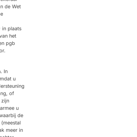
an de Wet
de
 in plaats
van het
een pgb
or.
. In
omdat u
dersteuning
ng, of
 zijn
aarmee u
 waarbij de
 (meestal
aak meer in