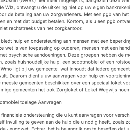
ekosten (AWBZ) niet meer mogelijk is, aangezien deze wet 
de Wlz, ontvangt u de uitkering niet op uw eigen bankreken
oor de betaling aan uw zorgverleners. Met een pgb van het
en en met dat budget betalen. Kortom, als u een pgb ontva
niet rechtstreeks van het zorgkantoor.
biedt hulp en ondersteuning aan mensen met een beperkin
eze wet is van toepassing op ouderen, mensen met een hand
 met psychische aandoeningen. Deze groepen hebben de mo
 zoals huishoudelijke hulp, een scootmobiel of een rolstoe
e Wmo ligt bij uw gemeente, wat inhoudt dat iedere gemeen
invult. Daarom dient u uw aanvragen voor hulp en voorzienin
e meeste gemeenten beschikken over een speciaal loket vo
mmige gemeenten het ook Zorgloket of Loket Wegwijs noe
financiele ondersteuning die u kunt aanvragen voor verschi
f invulling te geven aan de hulp die u nodig heeft, zoals zo
Jeugdwet. Echter, het is belangrijk om te beseffen dat u n