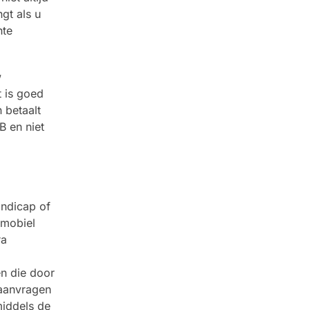
gt als u
nte
w
t is goed
 betaalt
B en niet
ndicap of
tmobiel
ra
n die door
 aanvragen
middels de