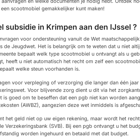
nt aanvragen en welke documenten je nodig hebt. Ontdek ho
r een scootmobiel gemakkelijker kunt maken!
l subsidie in Krimpen aan den IJssel ?
vragen voor ondersteuning vanuit de Wet maatschappelijk
e Jeugdwet. Het is belangrijk om te weten dat u niet altij
emeente bepaalt welk type scootmobiel u ontvangt als u ge
, heeft u niet automatisch het recht om zelf een scootmobie
epaalt welke steun voorhanden is.
gen voor verpleging of verzorging die langer dan één jaar 
ringswet. Voor blijvende zorg dient u dit via het zorgkant
t is goed om te beseffen dat een pgb niet kan worden aan
tekosten (AWBZ), aangezien deze wet inmiddels is afgescha
 het geld niet op uw eigen rekening, maar wordt het recht
le Verzekeringsbank (SVB). Bij een pgb ontvangt u het budg
fstandig worden ingehuurd en betaald met dat budget.