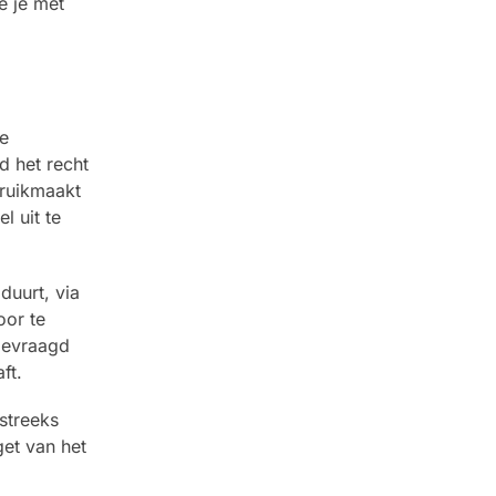
e je met
e
d het recht
bruikmaakt
l uit te
duurt, via
oor te
gevraagd
ft.
streeks
et van het