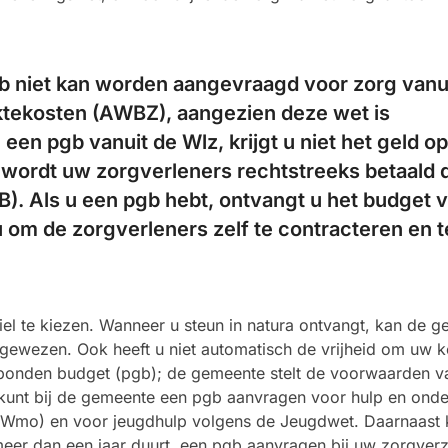
b niet kan worden aangevraagd voor zorg vanu
tekosten (AWBZ), aangezien deze wet is
 een pgb vanuit de Wlz, krijgt u niet het geld o
n wordt uw zorgverleners rechtstreeks betaald 
). Als u een pgb hebt, ontvangt u het budget 
u om de zorgverleners zelf te contracteren en t
biel te kiezen. Wanneer u steun in natura ontvangt, kan de 
gewezen. Ook heeft u niet automatisch de vrijheid om uw k
onden budget (pgb); de gemeente stelt de voorwaarden v
 kunt bij de gemeente een pgb aanvragen voor hulp en onde
(Wmo) en voor jeugdhulp volgens de Jeugdwet. Daarnaast 
meer dan een jaar duurt, een pgb aanvragen bij uw zorgver