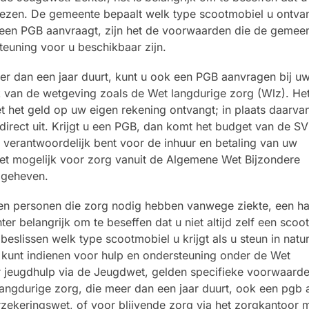
 kiezen. De gemeente bepaalt welk type scootmobiel u ontvan
 u een PGB aanvraagt, zijn het de voorwaarden die de gemee
teuning voor u beschikbaar zijn.
er dan een jaar duurt, kunt u ook een PGB aanvragen bij u
k van de wetgeving zoals de Wet langdurige zorg (Wlz). He
 het geld op uw eigen rekening ontvangt; in plaats daarvan
irect uit. Krijgt u een PGB, dan komt het budget van de SV
f verantwoordelijk bent voor de inhuur en betaling van uw
iet mogelijk voor zorg vanuit de Algemene Wet Bijzondere
pgeheven.
n personen die zorg nodig hebben vanwege ziekte, een ha
r belangrijk om te beseffen dat u niet altijd zelf een scoo
eslissen welk type scootmobiel u krijgt als u steun in natu
 kunt indienen voor hulp en ondersteuning onder de Wet
 jeugdhulp via de Jeugdwet, gelden specifieke voorwaarde
angdurige zorg, die meer dan een jaar duurt, ook een pgb
zekeringswet, of voor blijvende zorg via het zorgkantoor 