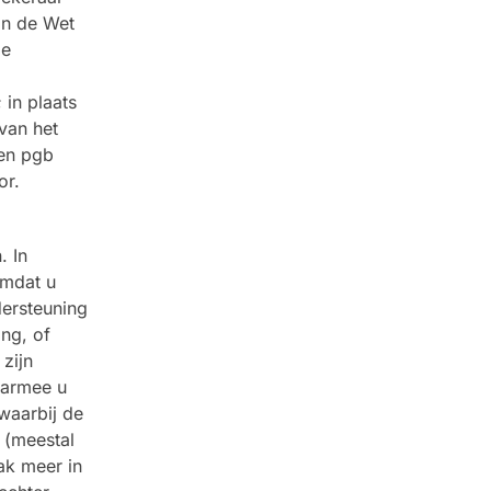
an de Wet
de
 in plaats
van het
een pgb
or.
. In
omdat u
dersteuning
ng, of
 zijn
aarmee u
 waarbij de
 (meestal
aak meer in