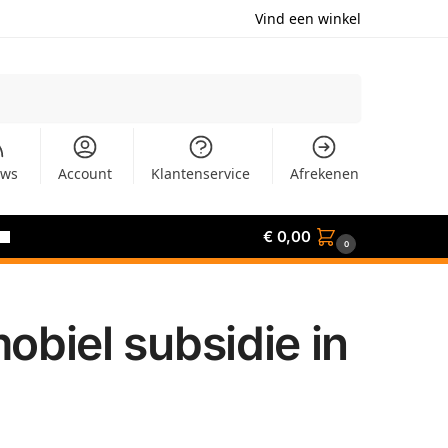
Vind een winkel
Zoeken
uws
Account
Klantenservice
Afrekenen
€
0,00
0
biel subsidie in