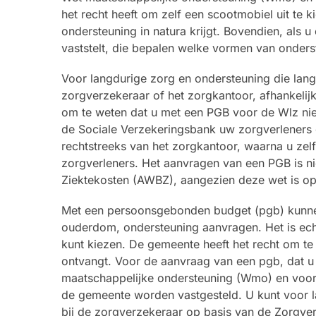
het recht heeft om zelf een scootmobiel uit te
ondersteuning in natura krijgt. Bovendien, als
vaststelt, die bepalen welke vormen van onders
Voor langdurige zorg en ondersteuning die lang
zorgverzekeraar of het zorgkantoor, afhankelij
om te weten dat u met een PGB voor de Wlz niet
de Sociale Verzekeringsbank uw zorgverleners d
rechtstreeks van het zorgkantoor, waarna u zel
zorgverleners. Het aanvragen van een PGB is n
Ziektekosten (AWBZ), aangezien deze wet is o
Met een persoonsgebonden budget (pgb) kunne
ouderdom, ondersteuning aanvragen. Het is echte
kunt kiezen. De gemeente heeft het recht om te b
ontvangt. Voor de aanvraag van een pgb, dat u
maatschappelijke ondersteuning (Wmo) en voor
de gemeente worden vastgesteld. U kunt voor l
bij de zorgverzekeraar op basis van de Zorgver