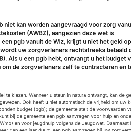
b niet kan worden aangevraagd voor zorg vanu
tekosten (AWBZ), aangezien deze wet is
 een pgb vanuit de Wlz, krijgt u niet het geld o
n wordt uw zorgverleners rechtstreeks betaald 
). Als u een pgb hebt, ontvangt u het budget 
u om de zorgverleners zelf te contracteren en t
biel te kiezen. Wanneer u steun in natura ontvangt, kan de 
gewezen. Ook heeft u niet automatisch de vrijheid om uw k
onden budget (pgb); de gemeente stelt de voorwaarden v
 kunt bij de gemeente een pgb aanvragen voor hulp en onde
(Wmo) en voor jeugdhulp volgens de Jeugdwet. Daarnaast 
meer dan een jaar duurt, een pgb aanvragen bij uw zorgver