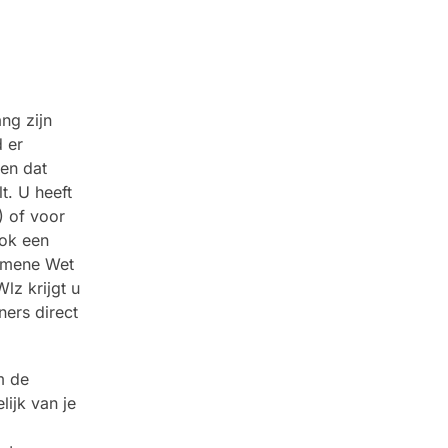
ng zijn
 er
 en dat
t. U heeft
) of voor
ook een
gemene Wet
lz krijgt u
ners direct
m de
lijk van je