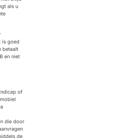
gt als u
nte
w
t is goed
 betaalt
B en niet
ndicap of
tmobiel
ra
n die door
 aanvragen
middels de