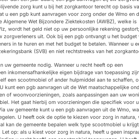
ijvende zorg kunt u bij het zorgkantoor terecht op basis v
dat u een pgb kunt aanvragen voor zorg onder de Wmo en 
de Algemene Wet Bijzondere Ziektekosten (AWBZ), welke is
, wordt het geld niet op uw persoonlijke rekening gestort;
 zorgverleners uit. Ook bij een pgb ontvangt u het budget 
ners in te huren en met het budget te betalen. Wanneer u 
rzekeringsbank (SVB) en niet rechtstreeks van het zorgkanto
 van uw gemeente nodig. Wanneer u recht heeft op een
n inkomensafhankelijke eigen bijdrage van toepassing zijn
zelf een scootmobiel of ander hulpmiddel aan te schaffen, 
. U kunt een pgb aanvragen uit de Wet maatschappelijke on
len of woonvoorzieningen, zoals aanpassingen aan uw woni
iel. Het gaat hierbij om voorzieningen die specifiek voor u
. Via uw gemeente kunt u een pgb aanvragen uit de Wmo, w
egelen. U heeft ook de optie te kiezen voor zorg in natura,
val kan de gemeente bepalen welk type scootmobiel u krijgt
 Let op: als u kiest voor zorg in natura, heeft u geen inspr