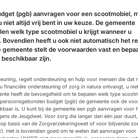
dget (pgb) aanvragen voor een scootmobiel, 
u niet altijd vrij bent in uw keuze. De gemeente
en welk type scootmobiel u krijgt wanneer u
. Bovendien heeft u ook niet automatisch het r
e gemeente stelt de voorwaarden vast en bepaa
beschikbaar zijn.
uning, regelt ondersteuning en hulp voor mensen die dat 
 financiële ondersteuning of zorg in natura ontvangt, u niet 
ente heeft de bevoegdheid om te bepalen welk type scoot
een persoonsgebonden budget (pgb) de gemeente ook de vo
ikbaar is. U kunt bij de gemeente een pgb aanvragen voor 
ens de Jeugdwet. Voor zorg die langer dan één jaar duurt,
op basis van de Zorgverzekeringswet of voor blijvende zor
z). Het is bovendien goed om te weten dat aanvragen voor