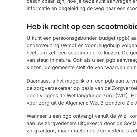
beschikbaar zijn, hoe je deze kunt aanvragen e
informatie en begeleiding de weg naar een sco
Heb ik recht op een scootmobiel
U kunt een persoonsgebonden budget (pgb) aan
ondersteuning (Wmo) en voor jeugdhulp volgens d
heeft om zelf een scootmobiel te kiezen. De g
van steun in natura. Ook als u een pgb aanvraagt
kiezen; de gemeente stelt de voorwaarden en b
Daarnaast is het mogelijk om een pgb aan te vra
de zorgverzekeraar op basis van de Zorgverzeke
doen volgens de Wet langdurige zorg (Wlz). He
voor zorg uit de Algemene Wet Bijzondere Ziek
Wanneer u een pgb ontvangt vanuit de Wlz, komt
aan uw zorgverleners uitgekeerd door de Socia
zorgkantoor, maar moeten de zorgverleners zel