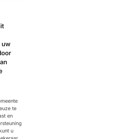
it
p uw
door
van
e
gemeente
euze te
ast en
rsteuning
kunt u
zekeraar