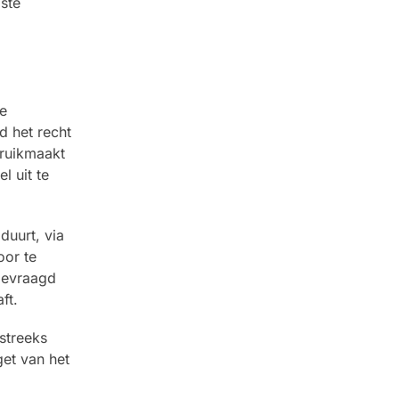
ste
e
d het recht
bruikmaakt
l uit te
duurt, via
oor te
gevraagd
ft.
streeks
et van het