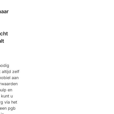
maar
echt
lt
nodig
altijd zelf
mobiel aan
orwaarden
hulp en
 kunt u
g via het
 een pgb