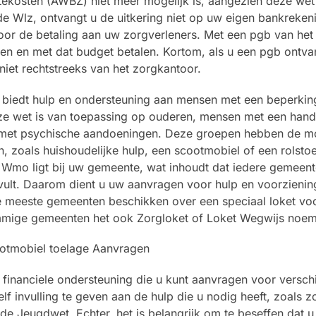
ekosten (AWBZ) niet meer mogelijk is, aangezien deze wet 
de Wlz, ontvangt u de uitkering niet op uw eigen bankreken
oor de betaling aan uw zorgverleners. Met een pgb van het
en en met dat budget betalen. Kortom, als u een pgb ontva
niet rechtstreeks van het zorgkantoor.
biedt hulp en ondersteuning aan mensen met een beperkin
eze wet is van toepassing op ouderen, mensen met een hand
 met psychische aandoeningen. Deze groepen hebben de mo
 zoals huishoudelijke hulp, een scootmobiel of een rolstoe
e Wmo ligt bij uw gemeente, wat inhoudt dat iedere gemeen
invult. Daarom dient u uw aanvragen voor hulp en voorzienin
e meeste gemeenten beschikken over een speciaal loket vo
mmige gemeenten het ook Zorgloket of Loket Wegwijs noe
financiele ondersteuning die u kunt aanvragen voor verschi
f invulling te geven aan de hulp die u nodig heeft, zoals zo
Jeugdwet. Echter, het is belangrijk om te beseffen dat u n