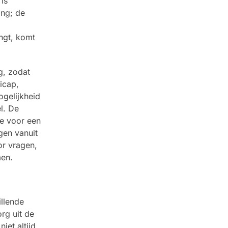
is
ing; de
ngt, komt
g, zodat
icap,
gelijkheid
l. De
te voor een
gen vanuit
or vragen,
men.
llende
rg uit de
iet altijd