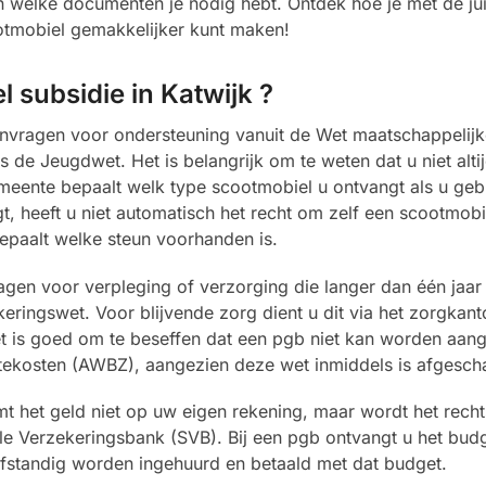
n welke documenten je nodig hebt. Ontdek hoe je met de jui
otmobiel gemakkelijker kunt maken!
 subsidie in Katwijk ?
vragen voor ondersteuning vanuit de Wet maatschappelijk
e Jeugdwet. Het is belangrijk om te weten dat u niet altij
emeente bepaalt welk type scootmobiel u ontvangt als u ge
, heeft u niet automatisch het recht om zelf een scootmobie
epaalt welke steun voorhanden is.
gen voor verpleging of verzorging die langer dan één jaar 
ringswet. Voor blijvende zorg dient u dit via het zorgkant
t is goed om te beseffen dat een pgb niet kan worden aan
tekosten (AWBZ), aangezien deze wet inmiddels is afgescha
 het geld niet op uw eigen rekening, maar wordt het recht
le Verzekeringsbank (SVB). Bij een pgb ontvangt u het budg
fstandig worden ingehuurd en betaald met dat budget.