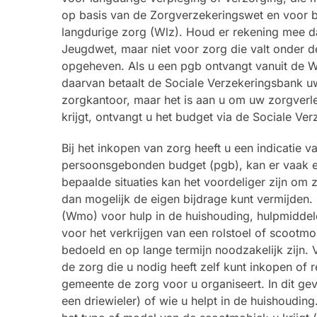
op basis van de Zorgverzekeringswet en voor bl
langdurige zorg (Wlz). Houd er rekening mee 
Jeugdwet, maar niet voor zorg die valt onder 
opgeheven. Als u een pgb ontvangt vanuit de Wlz
daarvan betaalt de Sociale Verzekeringsbank uw
zorgkantoor, maar het is aan u om uw zorgverle
krijgt, ontvangt u het budget via de Sociale Ve
Bij het inkopen van zorg heeft u een indicatie
persoonsgebonden budget (pgb), kan er vaak ee
bepaalde situaties kan het voordeliger zijn om 
dan mogelijk de eigen bijdrage kunt vermijden
(Wmo) voor hulp in de huishouding, hulpmidde
voor het verkrijgen van een rolstoel of scootmob
bedoeld en op lange termijn noodzakelijk zijn
de zorg die u nodig heeft zelf kunt inkopen of r
gemeente de zorg voor u organiseert. In dit ge
een driewieler) of wie u helpt in de huishouding.