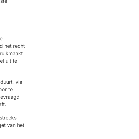
ste
e
d het recht
bruikmaakt
l uit te
duurt, via
oor te
gevraagd
ft.
streeks
et van het