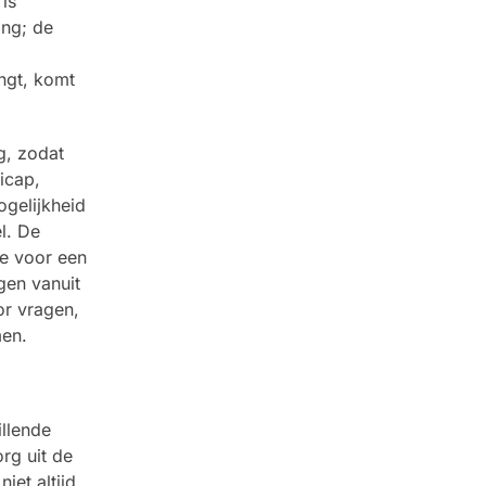
is
ing; de
ngt, komt
g, zodat
icap,
gelijkheid
l. De
te voor een
gen vanuit
or vragen,
men.
llende
rg uit de
iet altijd