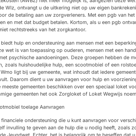
ekosten (AWBZ) niet meer mogelijk is, aangezien deze wet 
de Wlz, ontvangt u de uitkering niet op uw eigen bankreken
oor de betaling aan uw zorgverleners. Met een pgb van het
en en met dat budget betalen. Kortom, als u een pgb ontva
niet rechtstreeks van het zorgkantoor.
biedt hulp en ondersteuning aan mensen met een beperkin
eze wet is van toepassing op ouderen, mensen met een hand
 met psychische aandoeningen. Deze groepen hebben de mo
 zoals huishoudelijke hulp, een scootmobiel of een rolstoe
e Wmo ligt bij uw gemeente, wat inhoudt dat iedere gemeen
invult. Daarom dient u uw aanvragen voor hulp en voorzienin
e meeste gemeenten beschikken over een speciaal loket vo
mmige gemeenten het ook Zorgloket of Loket Wegwijs noe
financiele ondersteuning die u kunt aanvragen voor verschi
f invulling te geven aan de hulp die u nodig heeft, zoals zo
Jeugdwet. Echter, het is belangrijk om te beseffen dat u n