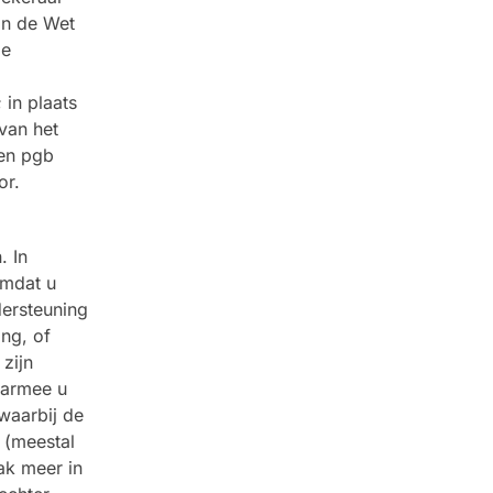
an de Wet
de
 in plaats
van het
een pgb
or.
. In
omdat u
dersteuning
ng, of
 zijn
aarmee u
 waarbij de
 (meestal
aak meer in