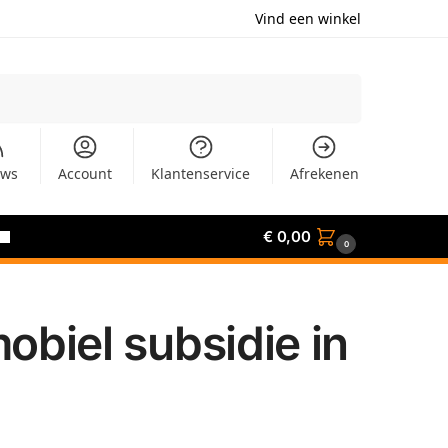
Vind een winkel
Zoeken
uws
Account
Klantenservice
Afrekenen
€
0,00
0
biel subsidie in