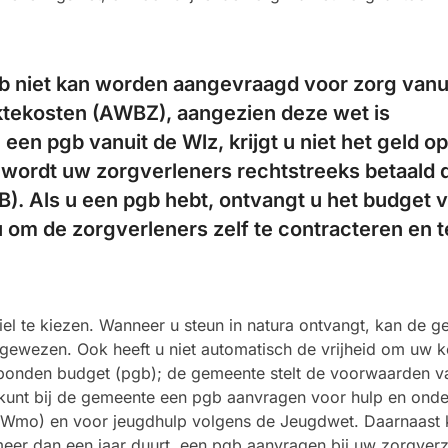
b niet kan worden aangevraagd voor zorg vanu
tekosten (AWBZ), aangezien deze wet is
 een pgb vanuit de Wlz, krijgt u niet het geld o
n wordt uw zorgverleners rechtstreeks betaald 
). Als u een pgb hebt, ontvangt u het budget 
u om de zorgverleners zelf te contracteren en t
biel te kiezen. Wanneer u steun in natura ontvangt, kan de 
gewezen. Ook heeft u niet automatisch de vrijheid om uw k
onden budget (pgb); de gemeente stelt de voorwaarden v
 kunt bij de gemeente een pgb aanvragen voor hulp en onde
(Wmo) en voor jeugdhulp volgens de Jeugdwet. Daarnaast 
meer dan een jaar duurt, een pgb aanvragen bij uw zorgver