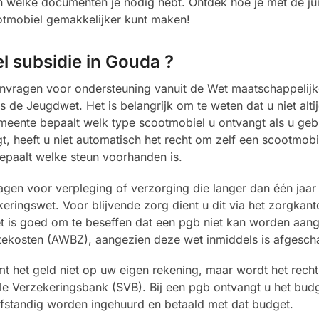
n welke documenten je nodig hebt. Ontdek hoe je met de jui
otmobiel gemakkelijker kunt maken!
l subsidie in Gouda ?
vragen voor ondersteuning vanuit de Wet maatschappelijk
e Jeugdwet. Het is belangrijk om te weten dat u niet altij
emeente bepaalt welk type scootmobiel u ontvangt als u ge
, heeft u niet automatisch het recht om zelf een scootmobie
epaalt welke steun voorhanden is.
gen voor verpleging of verzorging die langer dan één jaar 
ringswet. Voor blijvende zorg dient u dit via het zorgkant
t is goed om te beseffen dat een pgb niet kan worden aan
tekosten (AWBZ), aangezien deze wet inmiddels is afgescha
 het geld niet op uw eigen rekening, maar wordt het recht
le Verzekeringsbank (SVB). Bij een pgb ontvangt u het budg
fstandig worden ingehuurd en betaald met dat budget.