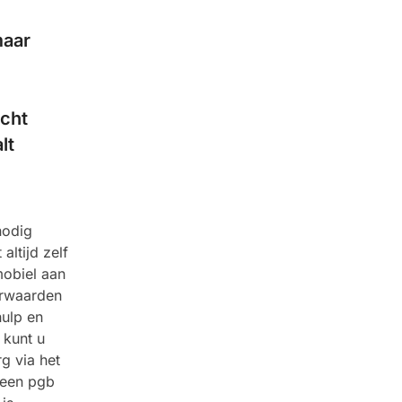
maar
echt
lt
nodig
altijd zelf
mobiel aan
orwaarden
hulp en
 kunt u
g via het
 een pgb