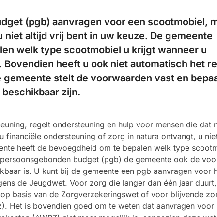
dget (pgb) aanvragen voor een scootmobiel, 
u niet altijd vrij bent in uw keuze. De gemeente
en welk type scootmobiel u krijgt wanneer u
. Bovendien heeft u ook niet automatisch het r
e gemeente stelt de voorwaarden vast en bepaa
beschikbaar zijn.
uning, regelt ondersteuning en hulp voor mensen die dat 
 financiële ondersteuning of zorg in natura ontvangt, u niet 
ente heeft de bevoegdheid om te bepalen welk type scoot
een persoonsgebonden budget (pgb) de gemeente ook de vo
ikbaar is. U kunt bij de gemeente een pgb aanvragen voor 
ens de Jeugdwet. Voor zorg die langer dan één jaar duurt,
op basis van de Zorgverzekeringswet of voor blijvende zor
z). Het is bovendien goed om te weten dat aanvragen voor