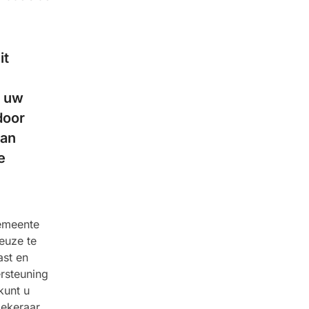
it
p uw
door
van
e
gemeente
euze te
ast en
rsteuning
kunt u
zekeraar