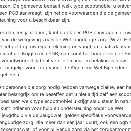
 kiezen. De gemeente bepaalt welk type scootmobiel u ontvan
 u een PGB aanvraagt, zijn het de voorwaarden die de gemee
teuning voor u beschikbaar zijn.
er dan een jaar duurt, kunt u ook een PGB aanvragen bij u
k van de wetgeving zoals de Wet langdurige zorg (Wlz). He
 het geld op uw eigen rekening ontvangt; in plaats daarvan
irect uit. Krijgt u een PGB, dan komt het budget van de SV
f verantwoordelijk bent voor de inhuur en betaling van uw
iet mogelijk voor zorg vanuit de Algemene Wet Bijzondere
pgeheven.
n personen die zorg nodig hebben vanwege ziekte, een ha
r belangrijk om te beseffen dat u niet altijd zelf een scoo
eslissen welk type scootmobiel u krijgt als u steun in natu
 kunt indienen voor hulp en ondersteuning onder de Wet
 jeugdhulp via de Jeugdwet, gelden specifieke voorwaarde
angdurige zorg, die meer dan een jaar duurt, ook een pgb
zekeringswet, of voor blijvende zorg via het zorgkantoor 