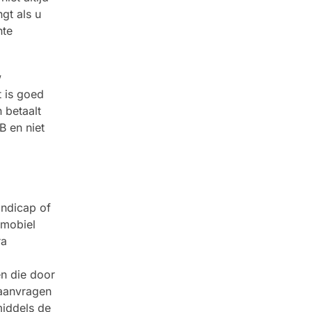
gt als u
nte
w
t is goed
 betaalt
B en niet
ndicap of
tmobiel
ra
n die door
 aanvragen
middels de