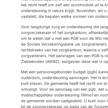
het recht heeft om zelf een scootmobiel uit te
ondersteuning in natura krijgt. Bovendien, als
vaststelt, die bepalen welke vormen van onders
Voor langdurige zorg en ondersteuning die lang
zorgverzekeraar of het zorgkantoor, afhankelij
om te weten dat u met een PGB voor de Wlz niet
de Sociale Verzekeringsbank uw zorgverleners d
rechtstreeks van het zorgkantoor, waarna u zel
zorgverleners. Het aanvragen van een PGB is n
Ziektekosten (AWBZ), aangezien deze wet is o
Met een persoonsgebonden budget (pgb) kunne
ouderdom, ondersteuning aanvragen. Het is echte
kunt kiezen. De gemeente heeft het recht om te b
ontvangt. Voor de aanvraag van een pgb, dat u
maatschappelijke ondersteuning (Wmo) en voor
de gemeente worden vastgesteld. U kunt voor l
bij de zorgverzekeraar op basis van de Zorgver