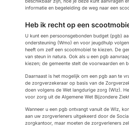
beschikbaar zijn, hoe je deze kunt aanvragen e
informatie en begeleiding de weg naar een sco
Heb ik recht op een scootmobie
U kunt een persoonsgebonden budget (pgb) aan
ondersteuning (Wmo) en voor jeugdhulp volgens d
heeft om zelf een scootmobiel te kiezen. De g
van steun in natura. Ook als u een pgb aanvraagt
kiezen; de gemeente stelt de voorwaarden en b
Daarnaast is het mogelijk om een pgb aan te vra
de zorgverzekeraar op basis van de Zorgverzeke
doen volgens de Wet langdurige zorg (Wlz). He
voor zorg uit de Algemene Wet Bijzondere Ziek
Wanneer u een pgb ontvangt vanuit de Wlz, komt
aan uw zorgverleners uitgekeerd door de Socia
zorgkantoor, maar moeten de zorgverleners zel