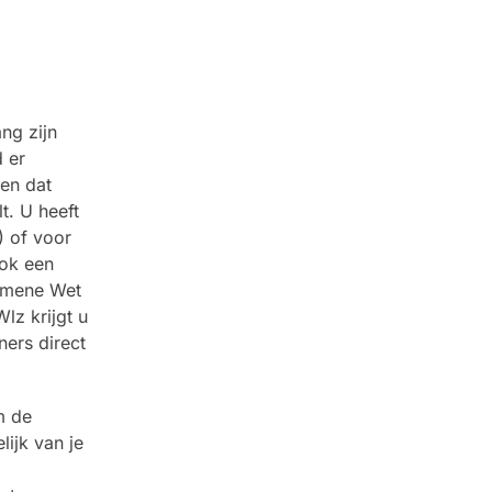
ng zijn
 er
 en dat
t. U heeft
) of voor
ook een
gemene Wet
lz krijgt u
ners direct
m de
lijk van je