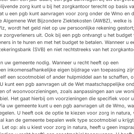
ijvende zorg kunt u bij het zorgkantoor terecht op basis v
dat u een pgb kunt aanvragen voor zorg onder de Wmo en 
de Algemene Wet Bijzondere Ziektekosten (AWBZ), welke is
, wordt het geld niet op uw persoonlijke rekening gestort;
 zorgverleners uit. Ook bij een pgb ontvangt u het budget 
ners in te huren en met het budget te betalen. Wanneer u 
rzekeringsbank (SVB) en niet rechtstreeks van het zorgkanto
 van uw gemeente nodig. Wanneer u recht heeft op een
n inkomensafhankelijke eigen bijdrage van toepassing zijn
zelf een scootmobiel of ander hulpmiddel aan te schaffen, 
. U kunt een pgb aanvragen uit de Wet maatschappelijke on
len of woonvoorzieningen, zoals aanpassingen aan uw woni
iel. Het gaat hierbij om voorzieningen die specifiek voor u
. Via uw gemeente kunt u een pgb aanvragen uit de Wmo, w
egelen. U heeft ook de optie te kiezen voor zorg in natura,
val kan de gemeente bepalen welk type scootmobiel u krijgt
 Let op: als u kiest voor zorg in natura, heeft u geen inspr