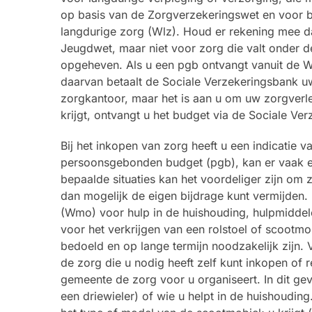
op basis van de Zorgverzekeringswet en voor bl
langdurige zorg (Wlz). Houd er rekening mee 
Jeugdwet, maar niet voor zorg die valt onder 
opgeheven. Als u een pgb ontvangt vanuit de Wlz
daarvan betaalt de Sociale Verzekeringsbank uw
zorgkantoor, maar het is aan u om uw zorgverle
krijgt, ontvangt u het budget via de Sociale Ve
Bij het inkopen van zorg heeft u een indicatie
persoonsgebonden budget (pgb), kan er vaak ee
bepaalde situaties kan het voordeliger zijn om 
dan mogelijk de eigen bijdrage kunt vermijden
(Wmo) voor hulp in de huishouding, hulpmidde
voor het verkrijgen van een rolstoel of scootmob
bedoeld en op lange termijn noodzakelijk zijn
de zorg die u nodig heeft zelf kunt inkopen of r
gemeente de zorg voor u organiseert. In dit ge
een driewieler) of wie u helpt in de huishouding.