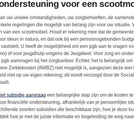
e ondersteuning voor een scootm
k van uw unieke omstandigheden, uw zorgbehoeften, de samenste
enkele regelingen die mogelijk van belang zijn voor uw situatie. 
gen van een scootmobiel. Houd er rekening mee dat de gemeente
 voor steun in natura, en dat ook bij een persoonsgebonden budg
aststelt. U heeft de mogelijkheid om een pgb aan te vragen vo
o) of voor jeugdhulp volgens de Jeugdwet. Voor zorg en onde
pgb aanvragen bij het zorgkantoor. Echter, het is belangrijk om
ere Ziektekosten (AWBZ) niet mogelijk is, aangezien deze wet 
eld niet op uw eigen rekening; dit wordt verzorgd door de Socia
aalt.
iel subsidie aanvraag
een belangrijke stap zijn om de kosten te
or financiële ondersteuning, afhankelijk van je persoonlijke sit
illende soorten subsidies die beschikbaar zijn, hoe je deze ku
dek hoe je met de juiste informatie en begeleiding de weg naa