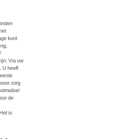
bonden
het
age kunt
ing,
f
ijn. Via uw
. U heeft
meente
 voor zorg
cootmobiel
door de
Het is