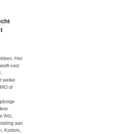
echt
t
ebben. Het
heeft voor
.
t welke
WMO of
gdurige
dere
de Wlz,
etaling aan
n. Kortom,