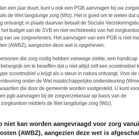
dan een jaar duurt, kunt u ook een PGB aanvragen bij uw zorgv
oals de Wet langdurige zorg (Wlz). Het is goed om te weten dat 
g ontvangt; in plaats daarvan betaalt de Sociale Verzekerings
mt het budget van de SVB en niet rechtstreeks van het zorgkanto
ing van uw zorgverleners. Het aanvragen van een PGB is niet mo
sten (AWBZ), aangezien deze wet is opgeheven.
rsonen die zorg nodig hebben vanwege ziekte, een handicap 
langrijk om te beseffen dat u niet altijd zelf een scootmobiel 
ype scootmobiel u krijgt als u steun in natura ontvangt. Voor d
dersteuning onder de Wet maatschappelijke ondersteuning (Wmo
rwaarden die door de gemeente worden vastgesteld. U kunt voo
 een pgb aanvragen bij de zorgverzekeraar op basis van de
t zorgkantoor middels de Wet langdurige zorg (Wlz).
b niet kan worden aangevraagd voor zorg vanui
osten (AWBZ), aangezien deze wet is afgeschaf