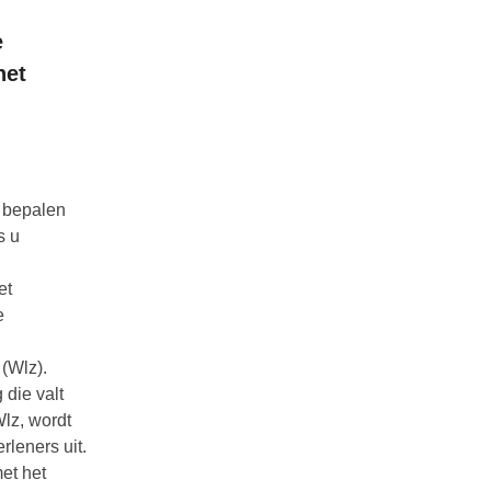
e
het
e bepalen
s u
et
e
 (Wlz).
die valt
lz, wordt
rleners uit.
et het