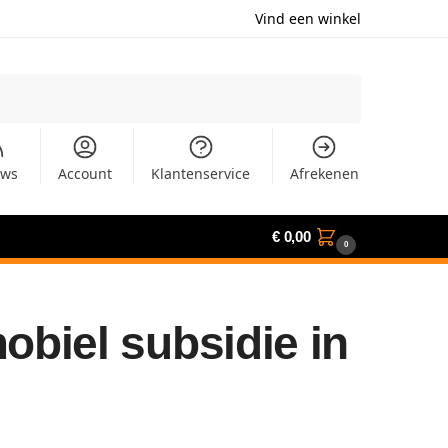
Vind een winkel
Zoeken
uws
Account
Klantenservice
Afrekenen
€
0,00
0
biel subsidie in