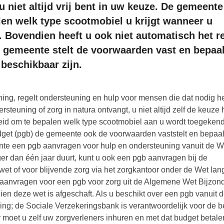
u niet altijd vrij bent in uw keuze. De gemeente
en welk type scootmobiel u krijgt wanneer u
. Bovendien heeft u ook niet automatisch het r
e gemeente stelt de voorwaarden vast en bepaal
beschikbaar zijn.
ng, regelt ondersteuning en hulp voor mensen die dat nodig h
rsteuning of zorg in natura ontvangt, u niet altijd zelf de keuze 
id om te bepalen welk type scootmobiel aan u wordt toegekend
get (pgb) de gemeente ook de voorwaarden vaststelt en bepaal
ente een pgb aanvragen voor hulp en ondersteuning vanuit de 
er dan één jaar duurt, kunt u ook een pgb aanvragen bij de
et of voor blijvende zorg via het zorgkantoor onder de Wet lan
t aanvragen voor een pgb voor zorg uit de Algemene Wet Bijzon
en deze wet is afgeschaft. Als u beschikt over een pgb vanuit 
ing; de Sociale Verzekeringsbank is verantwoordelijk voor de b
 moet u zelf uw zorgverleners inhuren en met dat budget betale