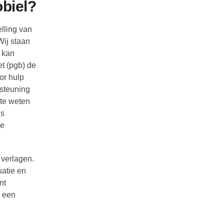
obiel?
lling van
Wij staan
 kan
et (pgb) de
or hulp
rsteuning
 te weten
is
le
 verlagen.
uatie en
nt
r een