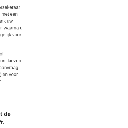
erzekeraar
u met een
bank uw
or, waarna u
gelijk voor
of
kunt kiezen.
e aanvraag
) en voor
r
t de
t.