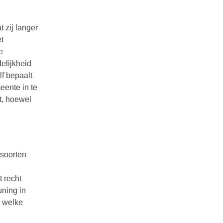
 zij langer
t
e
elijkheid
lf bepaalt
eente in te
t, hoewel
 soorten
t recht
uning in
n welke