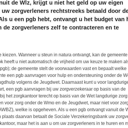
uit de Wlz, krijgt u niet het geld op uw eigen
t uw zorgverleners rechtstreeks betaald door d
Als u een pgb hebt, ontvangt u het budget van 
 de zorgverleners zelf te contracteren en te
l te kiezen. Wanneer u steun in natura ontvangt, kan de gemeent
 heeft u niet automatisch de vrijheid om uw keuze te maken al
gb); de gemeente stelt de voorwaarden vast en bepaalt welke
ente een pgb aanvragen voor hulp en ondersteuning onder de W
ugdhulp volgens de Jeugdwet. Daarnaast kunt u voor langdurig
urt, een pgb aanvragen bij uw zorgverzekeraar op basis van de
bij het zorgkantoor terecht op basis van de Wet langdurige zorg
n voor zorg onder de Wmo en de Jeugdwet, maar niet voor zorg 
WBZ), welke is opgeheven. Als u een pgb ontvangt vanuit de W
in plaats daarvan betaalt de Sociale Verzekeringsbank uw zorgve
kantoor, maar het is aan u om uw zorgverleners in te huren en m