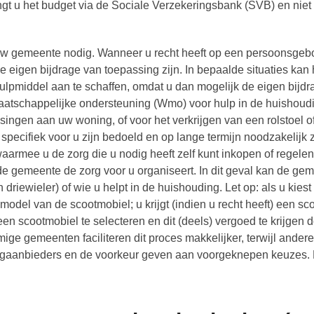
ngt u het budget via de Sociale Verzekeringsbank (SVB) en niet
an uw gemeente nodig. Wanneer u recht heeft op een persoonsge
 eigen bijdrage van toepassing zijn. In bepaalde situaties kan 
hulpmiddel aan te schaffen, omdat u dan mogelijk de eigen bijdr
aatschappelijke ondersteuning (Wmo) voor hulp in de huishoud
ngen aan uw woning, of voor het verkrijgen van een rolstoel o
specifiek voor u zijn bedoeld en op lange termijn noodzakelijk z
rmee u de zorg die u nodig heeft zelf kunt inkopen of regelen
 de gemeente de zorg voor u organiseert. In dit geval kan de ge
driewieler) of wie u helpt in de huishouding. Let op: als u kiest
 model van de scootmobiel; u krijgt (indien u recht heeft) een s
een scootmobiel te selecteren en dit (deels) vergoed te krijgen 
ge gemeenten faciliteren dit proces makkelijker, terwijl andere
aanbieders en de voorkeur geven aan voorgeknepen keuzes. 