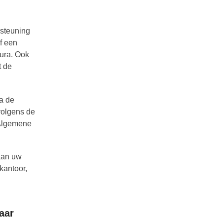
steuning
f een
tura. Ook
t de
ia de
volgens de
 Algemene
 aan uw
kantoor,
aar