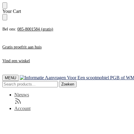
Skip
Skip
Your Cart
to
to
navigation
content
Bel ons:
085-8001584 (gratis)
Gratis proefrit aan huis
Vind een winkel
MENU
Zoeken
Zoeken
naar:
Nieuws
Account