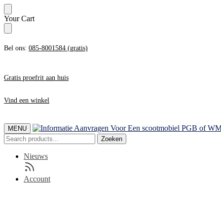
Skip
Skip
Your Cart
to
to
navigation
content
Bel ons:
085-8001584 (gratis)
Gratis proefrit aan huis
Vind een winkel
MENU
Zoeken
Zoeken
naar:
Nieuws
Account