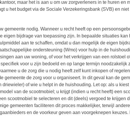
kantoor, maar het is aan u om uw zorgverleners in te huren en m
ngt u het budget via de Sociale Verzekeringsbank (SVB) en niet
an uw gemeente nodig. Wanneer u recht heeft op een persoonsge
 eigen bijdrage van toepassing zijn. In bepaalde situaties kan 
hulpmiddel aan te schaffen, omdat u dan mogelijk de eigen bijdr
aatschappelijke ondersteuning (Wmo) voor hulp in de huishoud
ngen aan uw woning, of voor het verkrijgen van een rolstoel o
specifiek voor u zijn bedoeld en op lange termijn noodzakelijk z
rmee u de zorg die u nodig heeft zelf kunt inkopen of regelen
 de gemeente de zorg voor u organiseert. In dit geval kan de ge
driewieler) of wie u helpt in de huishouding. Let op: als u kiest
 model van de scootmobiel; u krijgt (indien u recht heeft) een s
een scootmobiel te selecteren en dit (deels) vergoed te krijgen 
ge gemeenten faciliteren dit proces makkelijker, terwijl andere
aanbieders en de voorkeur geven aan voorgeknepen keuzes. 