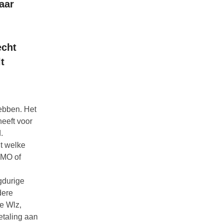
aar
echt
t
ebben. Het
heeft voor
.
t welke
WMO of
gdurige
dere
de Wlz,
etaling aan