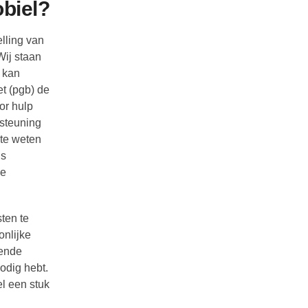
obiel?
lling van
Wij staan
 kan
et (pgb) de
or hulp
rsteuning
 te weten
is
le
ten te
onlijke
lende
odig hebt.
l een stuk