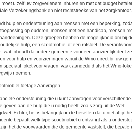
 moet u zelf uw zorgverleners inhuren en met dat budget betale
iale Verzekeringsbank en niet rechtstreeks van het zorgkantoor.
t hulp en ondersteuning aan mensen met een beperking, zodat
an toepassing op ouderen, mensen met een handicap, mensen me
 aandoeningen. Deze groepen hebben de mogelijkheid om bij d
udelijke hulp, een scootmobiel of een rolstoel. De verantwoord
, wat inhoudt dat iedere gemeente voor een aanzienlijk deel ze
gen voor hulp en voorzieningen vanuit de Wmo direct bij uw gem
speciaal loket voor vragen, vaak aangeduid als het Wmo-loke
egwijs noemen.
anciele ondersteuning die u kunt aanvragen voor verschillende
te geven aan de hulp die u nodig heeft, zoals zorg uit de Wet
. Echter, het is belangrijk om te beseffen dat u niet altijd he
meente bepaalt welk type scootmobiel u ontvangt als u onderste
 zijn het de voorwaarden die de gemeente vaststelt, die bepale