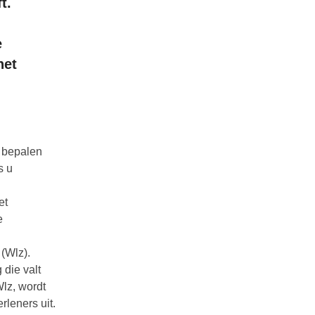
t.
e
het
e bepalen
s u
et
e
 (Wlz).
die valt
lz, wordt
rleners uit.