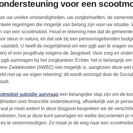
e ondersteuning voor een scootm
k van uw unieke omstandigheden, uw zorgbehoeften, de samenste
enkele regelingen die mogelijk van belang zijn voor uw situatie. 
gen van een scootmobiel. Houd er rekening mee dat de gemeente
 voor steun in natura, en dat ook bij een persoonsgebonden budg
aststelt. U heeft de mogelijkheid om een pgb aan te vragen vo
o) of voor jeugdhulp volgens de Jeugdwet. Voor zorg en onde
pgb aanvragen bij het zorgkantoor. Echter, het is belangrijk om
ere Ziektekosten (AWBZ) niet mogelijk is, aangezien deze wet 
eld niet op uw eigen rekening; dit wordt verzorgd door de Socia
aalt.
otmobiel subsidie aanvraag
een belangrijke stap zijn om de kos
jkheden voor financiële ondersteuning, afhankelijk van je perso
s wat je moet weten! In deze blogpost bespreken we de verschil
mobielen, hoe je deze kunt aanvragen en welke documenten je n
ces te vereenvoudigen. Zo maak je de weg naar een scootmobie