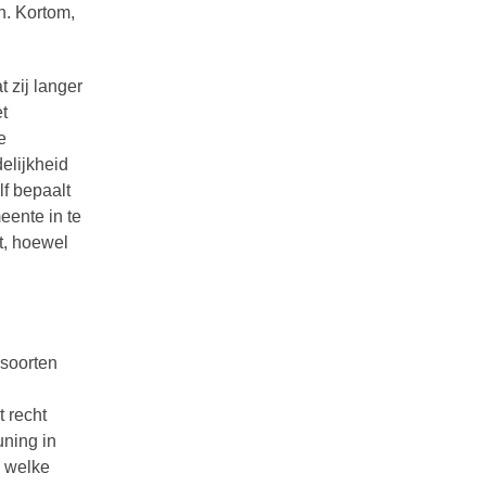
n. Kortom,
 zij langer
t
e
elijkheid
lf bepaalt
eente in te
t, hoewel
 soorten
t recht
uning in
n welke