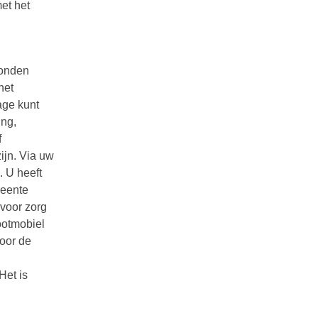
et het
bonden
het
age kunt
ing,
f
ijn. Via uw
. U heeft
meente
 voor zorg
cootmobiel
door de
Het is