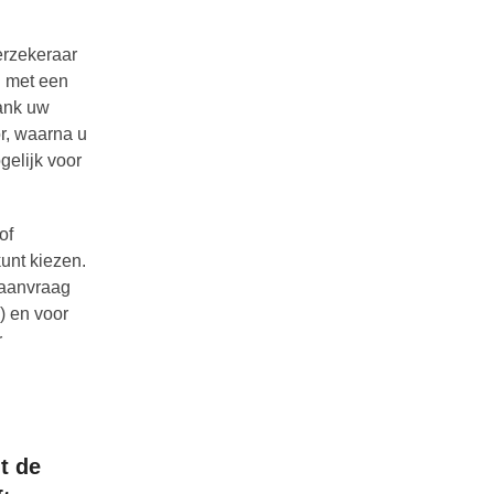
erzekeraar
u met een
bank uw
or, waarna u
gelijk voor
of
kunt kiezen.
e aanvraag
) en voor
r
t de