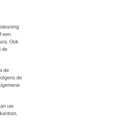
steuning
f een
tura. Ook
t de
ia de
volgens de
 Algemene
 aan uw
kantoor,