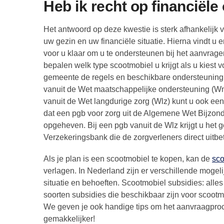
Heb ik recht op financiël
Het antwoord op deze kwestie is sterk afhankelij
uw gezin en uw financiële situatie. Hierna vindt u 
voor u klaar om u te ondersteunen bij het aanvra
bepalen welk type scootmobiel u krijgt als u kiest
gemeente de regels en beschikbare ondersteuning v
vanuit de Wet maatschappelijke ondersteuning (Wm
vanuit de Wet langdurige zorg (Wlz) kunt u ook een 
dat een pgb voor zorg uit de Algemene Wet Bijzond
opgeheven. Bij een pgb vanuit de Wlz krijgt u het g
Verzekeringsbank die de zorgverleners direct uitbet
Als je plan is een scootmobiel te kopen, kan de
sco
verlagen. In Nederland zijn er verschillende mogeli
situatie en behoeften. Scootmobiel subsidies: alle
soorten subsidies die beschikbaar zijn voor scoot
We geven je ook handige tips om het aanvraagpro
gemakkelijker!