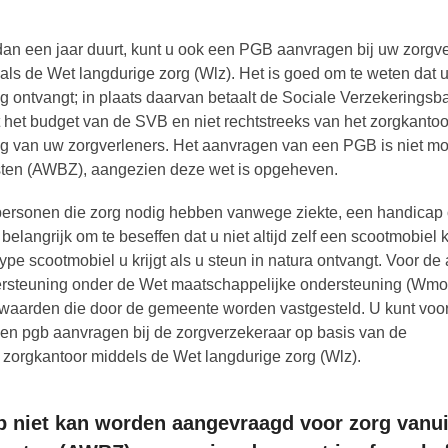
dan een jaar duurt, kunt u ook een PGB aanvragen bij uw zorgv
oals de Wet langdurige zorg (Wlz). Het is goed om te weten dat 
g ontvangt; in plaats daarvan betaalt de Sociale Verzekerings
mt het budget van de SVB en niet rechtstreeks van het zorgkanto
ing van uw zorgverleners. Het aanvragen van een PGB is niet mo
sten (AWBZ), aangezien deze wet is opgeheven.
rsonen die zorg nodig hebben vanwege ziekte, een handicap 
langrijk om te beseffen dat u niet altijd zelf een scootmobiel 
ype scootmobiel u krijgt als u steun in natura ontvangt. Voor d
dersteuning onder de Wet maatschappelijke ondersteuning (Wmo
rwaarden die door de gemeente worden vastgesteld. U kunt voo
 een pgb aanvragen bij de zorgverzekeraar op basis van de
t zorgkantoor middels de Wet langdurige zorg (Wlz).
b niet kan worden aangevraagd voor zorg vanui