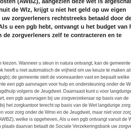
osten (AWBZ), aangezien deze wet is afgeschaf
uit de Wlz, krijgt u niet het geld op uw eigen
t uw zorgverleners rechtstreeks betaald door d
Als u een pgb hebt, ontvangt u het budget van 
 de zorgverleners zelf te contracteren en te
l te kiezen. Wanneer u steun in natura ontvangt, kan de gemeent
 heeft u niet automatisch de vrijheid om uw keuze te maken al
gb); de gemeente stelt de voorwaarden vast en bepaalt welke
ente een pgb aanvragen voor hulp en ondersteuning onder de W
ugdhulp volgens de Jeugdwet. Daarnaast kunt u voor langdurig
urt, een pgb aanvragen bij uw zorgverzekeraar op basis van de
bij het zorgkantoor terecht op basis van de Wet langdurige zorg
n voor zorg onder de Wmo en de Jeugdwet, maar niet voor zorg 
WBZ), welke is opgeheven. Als u een pgb ontvangt vanuit de W
in plaats daarvan betaalt de Sociale Verzekeringsbank uw zorgve