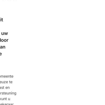
it
p uw
door
van
e
gemeente
euze te
ast en
rsteuning
kunt u
zekeraar