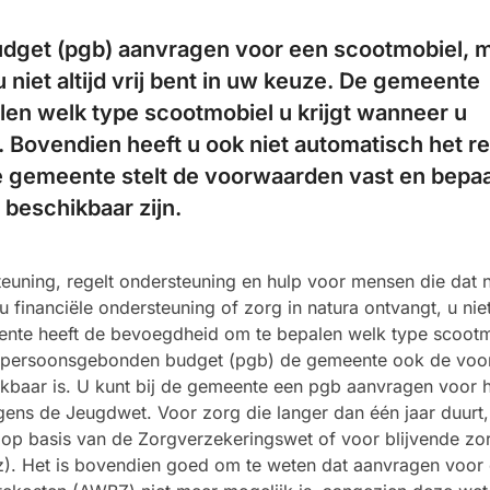
dget (pgb) aanvragen voor een scootmobiel, 
u niet altijd vrij bent in uw keuze. De gemeente
en welk type scootmobiel u krijgt wanneer u
. Bovendien heeft u ook niet automatisch het r
e gemeente stelt de voorwaarden vast en bepaa
beschikbaar zijn.
uning, regelt ondersteuning en hulp voor mensen die dat 
 financiële ondersteuning of zorg in natura ontvangt, u niet 
ente heeft de bevoegdheid om te bepalen welk type scoot
een persoonsgebonden budget (pgb) de gemeente ook de vo
ikbaar is. U kunt bij de gemeente een pgb aanvragen voor 
ens de Jeugdwet. Voor zorg die langer dan één jaar duurt,
op basis van de Zorgverzekeringswet of voor blijvende zor
z). Het is bovendien goed om te weten dat aanvragen voor