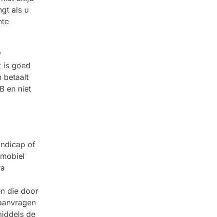
gt als u
nte
w
t is goed
 betaalt
B en niet
ndicap of
tmobiel
ra
n die door
 aanvragen
middels de