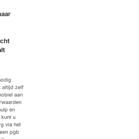
maar
echt
lt
nodig
altijd zelf
mobiel aan
orwaarden
hulp en
 kunt u
g via het
 een pgb