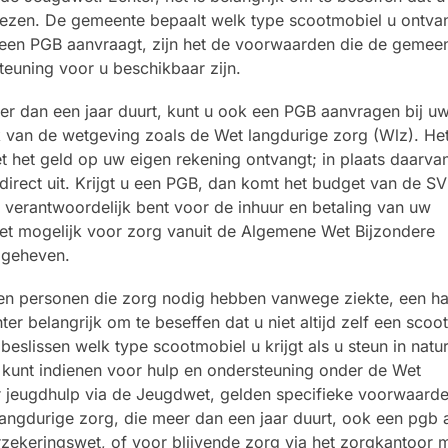
 kiezen. De gemeente bepaalt welk type scootmobiel u ontvan
 u een PGB aanvraagt, zijn het de voorwaarden die de gemee
teuning voor u beschikbaar zijn.
er dan een jaar duurt, kunt u ook een PGB aanvragen bij u
k van de wetgeving zoals de Wet langdurige zorg (Wlz). He
 het geld op uw eigen rekening ontvangt; in plaats daarvan
irect uit. Krijgt u een PGB, dan komt het budget van de SV
f verantwoordelijk bent voor de inhuur en betaling van uw
iet mogelijk voor zorg vanuit de Algemene Wet Bijzondere
pgeheven.
n personen die zorg nodig hebben vanwege ziekte, een ha
r belangrijk om te beseffen dat u niet altijd zelf een scoo
eslissen welk type scootmobiel u krijgt als u steun in natu
 kunt indienen voor hulp en ondersteuning onder de Wet
 jeugdhulp via de Jeugdwet, gelden specifieke voorwaarde
angdurige zorg, die meer dan een jaar duurt, ook een pgb
zekeringswet, of voor blijvende zorg via het zorgkantoor 