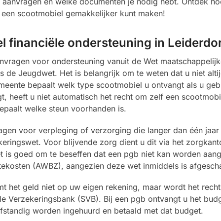
nt aanvragen en welke documenten je nodig hebt. Ontdek ho
r een scootmobiel gemakkelijker kunt maken!
l financiële ondersteuning in Leiderdo
vragen voor ondersteuning vanuit de Wet maatschappelijk
e Jeugdwet. Het is belangrijk om te weten dat u niet altij
emeente bepaalt welk type scootmobiel u ontvangt als u ge
, heeft u niet automatisch het recht om zelf een scootmobie
epaalt welke steun voorhanden is.
gen voor verpleging of verzorging die langer dan één jaar 
ringswet. Voor blijvende zorg dient u dit via het zorgkant
t is goed om te beseffen dat een pgb niet kan worden aan
tekosten (AWBZ), aangezien deze wet inmiddels is afgescha
 het geld niet op uw eigen rekening, maar wordt het recht
le Verzekeringsbank (SVB). Bij een pgb ontvangt u het budg
fstandig worden ingehuurd en betaald met dat budget.