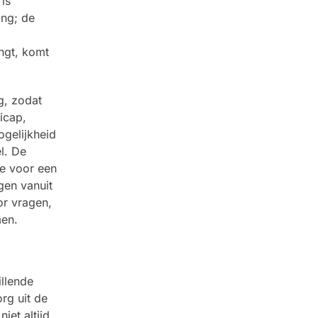
is
ing; de
ngt, komt
g, zodat
icap,
gelijkheid
l. De
te voor een
gen vanuit
or vragen,
men.
llende
rg uit de
iet altijd