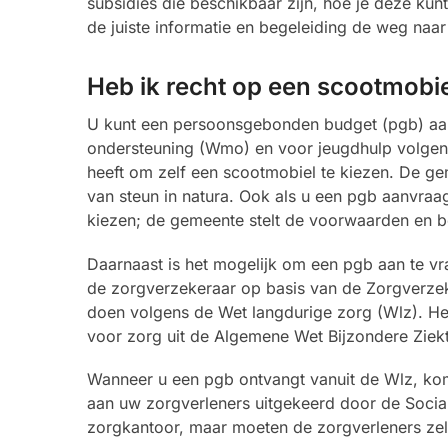
subsidies die beschikbaar zijn, hoe je deze ku
de juiste informatie en begeleiding de weg naa
Heb ik recht op een scootmobie
U kunt een persoonsgebonden budget (pgb) aan
ondersteuning (Wmo) en voor jeugdhulp volgens d
heeft om zelf een scootmobiel te kiezen. De g
van steun in natura. Ook als u een pgb aanvraagt
kiezen; de gemeente stelt de voorwaarden en b
Daarnaast is het mogelijk om een pgb aan te vra
de zorgverzekeraar op basis van de Zorgverzeke
doen volgens de Wet langdurige zorg (Wlz). He
voor zorg uit de Algemene Wet Bijzondere Ziek
Wanneer u een pgb ontvangt vanuit de Wlz, komt
aan uw zorgverleners uitgekeerd door de Socia
zorgkantoor, maar moeten de zorgverleners zel