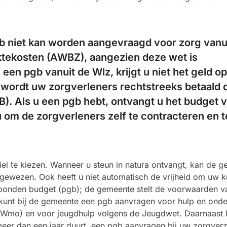
b niet kan worden aangevraagd voor zorg vanu
tekosten (AWBZ), aangezien deze wet is
 een pgb vanuit de Wlz, krijgt u niet het geld o
n wordt uw zorgverleners rechtstreeks betaald 
). Als u een pgb hebt, ontvangt u het budget 
u om de zorgverleners zelf te contracteren en t
biel te kiezen. Wanneer u steun in natura ontvangt, kan de 
gewezen. Ook heeft u niet automatisch de vrijheid om uw k
onden budget (pgb); de gemeente stelt de voorwaarden v
 kunt bij de gemeente een pgb aanvragen voor hulp en onde
(Wmo) en voor jeugdhulp volgens de Jeugdwet. Daarnaast 
meer dan een jaar duurt, een pgb aanvragen bij uw zorgver