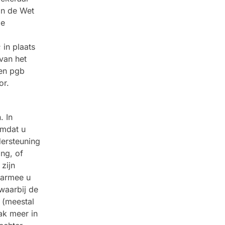
an de Wet
de
 in plaats
van het
een pgb
or.
. In
omdat u
dersteuning
ng, of
 zijn
aarmee u
 waarbij de
 (meestal
aak meer in