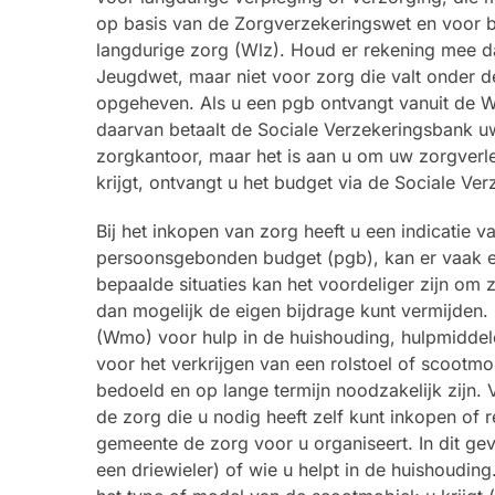
op basis van de Zorgverzekeringswet en voor bl
langdurige zorg (Wlz). Houd er rekening mee 
Jeugdwet, maar niet voor zorg die valt onder 
opgeheven. Als u een pgb ontvangt vanuit de Wlz
daarvan betaalt de Sociale Verzekeringsbank uw
zorgkantoor, maar het is aan u om uw zorgverle
krijgt, ontvangt u het budget via de Sociale Ve
Bij het inkopen van zorg heeft u een indicatie
persoonsgebonden budget (pgb), kan er vaak ee
bepaalde situaties kan het voordeliger zijn om 
dan mogelijk de eigen bijdrage kunt vermijden
(Wmo) voor hulp in de huishouding, hulpmidde
voor het verkrijgen van een rolstoel of scootmob
bedoeld en op lange termijn noodzakelijk zijn
de zorg die u nodig heeft zelf kunt inkopen of r
gemeente de zorg voor u organiseert. In dit ge
een driewieler) of wie u helpt in de huishouding.