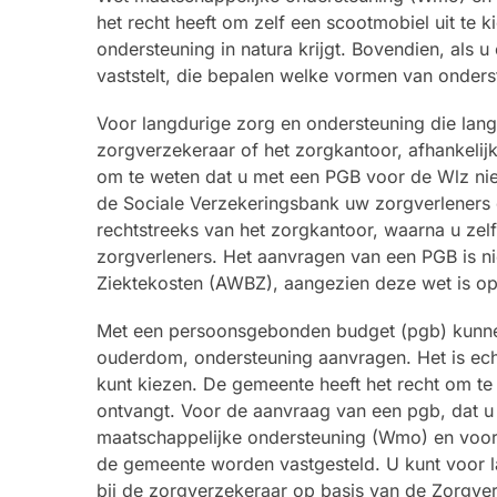
het recht heeft om zelf een scootmobiel uit te
ondersteuning in natura krijgt. Bovendien, als
vaststelt, die bepalen welke vormen van onders
Voor langdurige zorg en ondersteuning die lang
zorgverzekeraar of het zorgkantoor, afhankelij
om te weten dat u met een PGB voor de Wlz niet
de Sociale Verzekeringsbank uw zorgverleners d
rechtstreeks van het zorgkantoor, waarna u zel
zorgverleners. Het aanvragen van een PGB is n
Ziektekosten (AWBZ), aangezien deze wet is o
Met een persoonsgebonden budget (pgb) kunne
ouderdom, ondersteuning aanvragen. Het is echte
kunt kiezen. De gemeente heeft het recht om te b
ontvangt. Voor de aanvraag van een pgb, dat u
maatschappelijke ondersteuning (Wmo) en voor
de gemeente worden vastgesteld. U kunt voor l
bij de zorgverzekeraar op basis van de Zorgver