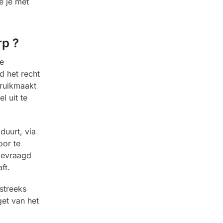
e je met
rp ?
e
d het recht
bruikmaakt
l uit te
duurt, via
oor te
gevraagd
ft.
streeks
et van het