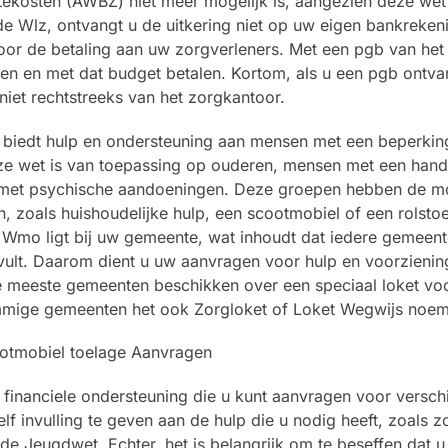
ekosten (AWBZ) niet meer mogelijk is, aangezien deze wet 
de Wlz, ontvangt u de uitkering niet op uw eigen bankreken
oor de betaling aan uw zorgverleners. Met een pgb van het
en en met dat budget betalen. Kortom, als u een pgb ontva
niet rechtstreeks van het zorgkantoor.
biedt hulp en ondersteuning aan mensen met een beperkin
eze wet is van toepassing op ouderen, mensen met een hand
 met psychische aandoeningen. Deze groepen hebben de mo
 zoals huishoudelijke hulp, een scootmobiel of een rolstoe
e Wmo ligt bij uw gemeente, wat inhoudt dat iedere gemeen
invult. Daarom dient u uw aanvragen voor hulp en voorzienin
e meeste gemeenten beschikken over een speciaal loket vo
mmige gemeenten het ook Zorgloket of Loket Wegwijs noe
financiele ondersteuning die u kunt aanvragen voor verschi
f invulling te geven aan de hulp die u nodig heeft, zoals zo
Jeugdwet. Echter, het is belangrijk om te beseffen dat u n