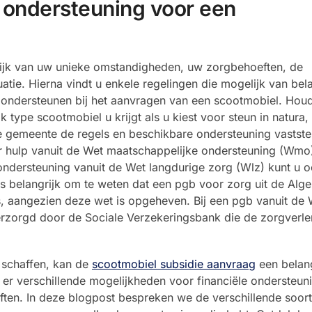
e ondersteuning voor een
lijk van uw unieke omstandigheden, uw zorgbehoeften, de
atie. Hierna vindt u enkele regelingen die mogelijk van bela
te ondersteunen bij het aanvragen van een scootmobiel. Houd
ype scootmobiel u krijgt als u kiest voor steun in natura,
gemeente de regels en beschikbare ondersteuning vaststel
 hulp vanuit de Wet maatschappelijke ondersteuning (Wmo
ndersteuning vanuit de Wet langdurige zorg (Wlz) kunt u 
 is belangrijk om te weten dat een pgb voor zorg uit de Al
, aangezien deze wet is opgeheven. Bij een pgb vanuit de W
verzorgd door de Sociale Verzekeringsbank die de zorgverle
 schaffen, kan de
scootmobiel subsidie aanvraag
een belang
n er verschillende mogelijkheden voor financiële ondersteun
oeften. In deze blogpost bespreken we de verschillende soor