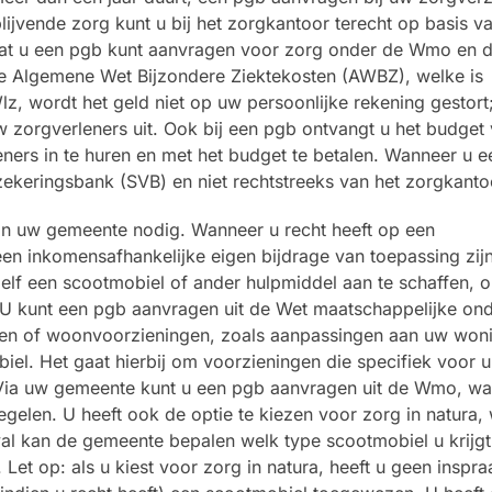
ijvende zorg kunt u bij het zorgkantoor terecht op basis v
dat u een pgb kunt aanvragen voor zorg onder de Wmo en 
de Algemene Wet Bijzondere Ziektekosten (AWBZ), welke is
, wordt het geld niet op uw persoonlijke rekening gestort;
 zorgverleners uit. Ook bij een pgb ontvangt u het budget 
ners in te huren en met het budget te betalen. Wanneer u 
rzekeringsbank (SVB) en niet rechtstreeks van het zorgkanto
 van uw gemeente nodig. Wanneer u recht heeft op een
n inkomensafhankelijke eigen bijdrage van toepassing zijn
zelf een scootmobiel of ander hulpmiddel aan te schaffen, 
. U kunt een pgb aanvragen uit de Wet maatschappelijke on
len of woonvoorzieningen, zoals aanpassingen aan uw woni
iel. Het gaat hierbij om voorzieningen die specifiek voor u
. Via uw gemeente kunt u een pgb aanvragen uit de Wmo, w
egelen. U heeft ook de optie te kiezen voor zorg in natura,
val kan de gemeente bepalen welk type scootmobiel u krijgt
 Let op: als u kiest voor zorg in natura, heeft u geen inspr