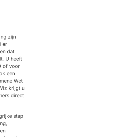
ng zijn
 er
 en dat
t. U heeft
) of voor
ook een
gemene Wet
lz krijgt u
ners direct
rijke stap
ing,
ten