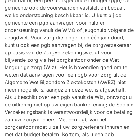
geldt dat bij een persoonsgebonden budget (pgb) de
gemeente ook de voorwaarden vaststelt en bepaalt
welke ondersteuning beschikbaar is. U kunt bij de
gemeente een pgb aanvragen voor hulp en
ondersteuning vanuit de WMO of jeugdhulp volgens de
Jeugdwet. Voor zorg die langer dan één jaar duurt,
kunt u ook een pgb aanvragen bij de zorgverzekeraar
op basis van de Zorgverzekeringswet of voor
blijvende zorg via het zorgkantoor onder de Wet
langdurige zorg (Wlz). Het is bovendien goed om te
weten dat aanvragen voor een pgb voor zorg uit de
Algemene Wet Bijzondere Ziektekosten (AWBZ) niet
meer mogelijk is, aangezien deze wet is afgeschaft.
Als u beschikt over een pgb vanuit de Wlz, ontvangt u
de uitkering niet op uw eigen bankrekening; de Sociale
Verzekeringsbank is verantwoordelijk voor de betaling
aan uw zorgverleners. Met een pgb van het
zorgkantoor moet u zelf uw zorgverleners inhuren en
met dat budget betalen. Kortom, als u een pgb