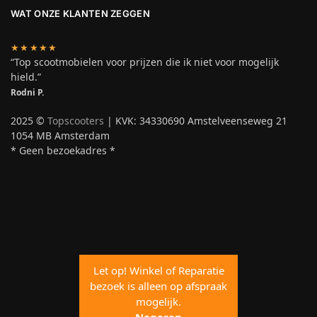
WAT ONZE KLANTEN ZEGGEN
★★★★★
“Top scootmobielen voor prijzen die ik niet voor mogelijk
hield.”
Rodni P.
2025 ©
Topscooters
| KVK: 34330690 Amstelveenseweg 21
1054 MB Amsterdam
* Geen bezoekadres *
Let op! Winkel of Reparatie
bezoek is alleen op afspraak
mogelijk.
Negeren