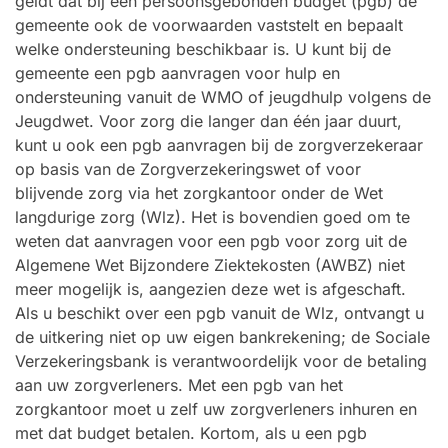
geldt dat bij een persoonsgebonden budget (pgb) de
gemeente ook de voorwaarden vaststelt en bepaalt
welke ondersteuning beschikbaar is. U kunt bij de
gemeente een pgb aanvragen voor hulp en
ondersteuning vanuit de WMO of jeugdhulp volgens de
Jeugdwet. Voor zorg die langer dan één jaar duurt,
kunt u ook een pgb aanvragen bij de zorgverzekeraar
op basis van de Zorgverzekeringswet of voor
blijvende zorg via het zorgkantoor onder de Wet
langdurige zorg (Wlz). Het is bovendien goed om te
weten dat aanvragen voor een pgb voor zorg uit de
Algemene Wet Bijzondere Ziektekosten (AWBZ) niet
meer mogelijk is, aangezien deze wet is afgeschaft.
Als u beschikt over een pgb vanuit de Wlz, ontvangt u
de uitkering niet op uw eigen bankrekening; de Sociale
Verzekeringsbank is verantwoordelijk voor de betaling
aan uw zorgverleners. Met een pgb van het
zorgkantoor moet u zelf uw zorgverleners inhuren en
met dat budget betalen. Kortom, als u een pgb