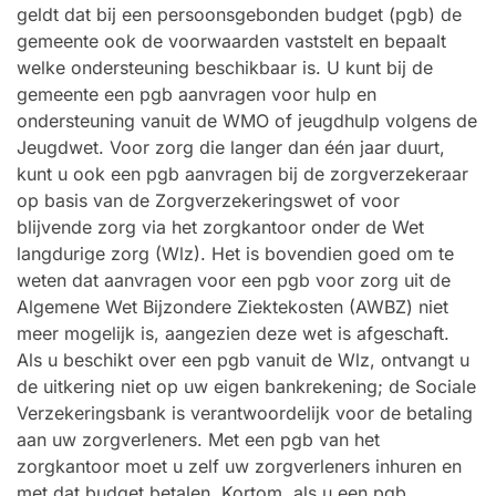
geldt dat bij een persoonsgebonden budget (pgb) de
gemeente ook de voorwaarden vaststelt en bepaalt
welke ondersteuning beschikbaar is. U kunt bij de
gemeente een pgb aanvragen voor hulp en
ondersteuning vanuit de WMO of jeugdhulp volgens de
Jeugdwet. Voor zorg die langer dan één jaar duurt,
kunt u ook een pgb aanvragen bij de zorgverzekeraar
op basis van de Zorgverzekeringswet of voor
blijvende zorg via het zorgkantoor onder de Wet
langdurige zorg (Wlz). Het is bovendien goed om te
weten dat aanvragen voor een pgb voor zorg uit de
Algemene Wet Bijzondere Ziektekosten (AWBZ) niet
meer mogelijk is, aangezien deze wet is afgeschaft.
Als u beschikt over een pgb vanuit de Wlz, ontvangt u
de uitkering niet op uw eigen bankrekening; de Sociale
Verzekeringsbank is verantwoordelijk voor de betaling
aan uw zorgverleners. Met een pgb van het
zorgkantoor moet u zelf uw zorgverleners inhuren en
met dat budget betalen. Kortom, als u een pgb