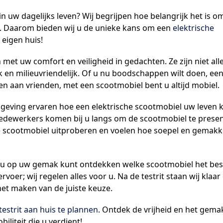
in uw dagelijks leven? Wij begrijpen hoe belangrijk het is o
. Daarom bieden wij u de unieke kans om een
elektrische
eigen huis!
met uw comfort en veiligheid in gedachten. Ze zijn niet all
k en milieuvriendelijk. Of u nu boodschappen wilt doen, ee
n aan vrienden, met een scootmobiel bent u altijd mobiel.
mgeving ervaren hoe een elektrische scootmobiel uw leven 
medewerkers komen bij u langs om de scootmobiel te prese
f de scootmobiel uitproberen en voelen hoe soepel en gemakke
at u op uw gemak kunt ontdekken welke scootmobiel het best
voer; wij regelen alles voor u. Na de testrit staan wij klaar
et maken van de juiste keuze.
testrit aan huis te plannen
. Ontdek de vrijheid en het gema
iliteit die u verdient!