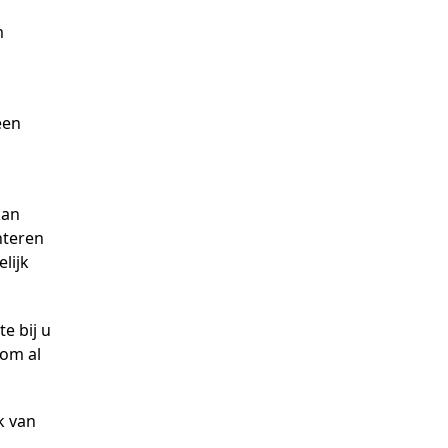
m
een
n
kan
nteren
lijk
e bij u
 om al
k van