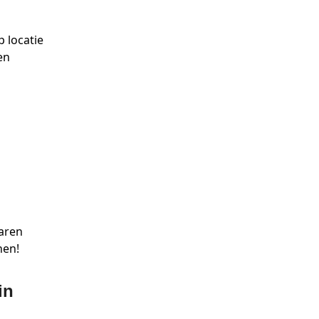
 locatie
en
varen
nen!
in