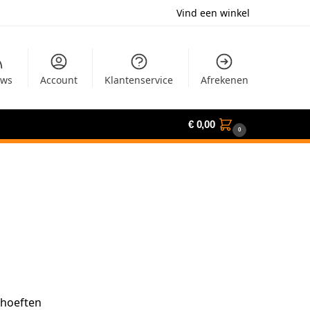
Vind een winkel
uws
Account
Klantenservice
Afrekenen
€
0,00
0
ehoeften