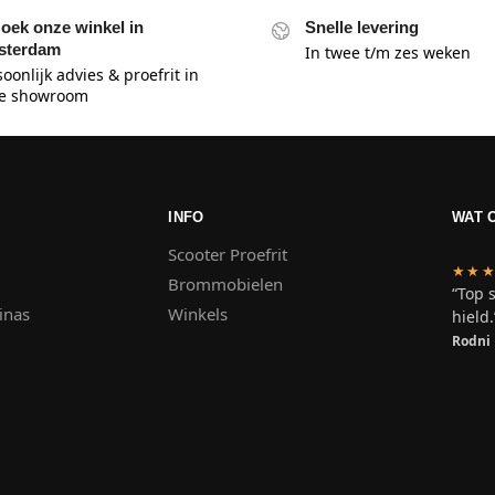
oek onze winkel in
Snelle levering
sterdam
In twee t/m zes weken
oonlijk advies & proefrit in
e showroom
INFO
WAT 
Scooter Proefrit
★★
Brommobielen
“Top 
inas
Winkels
hield.
Rodni 