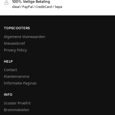
100% Veilige Betaling
iDeal / PayPal / CreditCard / Sepa
TOPSCOOTERS
Algemene Voorwaarden
Nieuwsbrief
Privacy Policy
HELP
Contact
Klantenservice
Informatie Paginas
INFO
Scooter Proefrit
Brommobielen