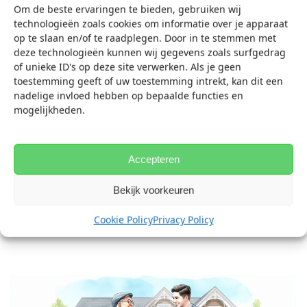
vragen te beantwoorden en u te helpen bij het maken van
Om de beste ervaringen te bieden, gebruiken wij
de juiste keuze.
technologieën zoals cookies om informatie over je apparaat
op te slaan en/of te raadplegen. Door in te stemmen met
Neem vandaag nog
contact met ons
op om uw
testrit aan
deze technologieën kunnen wij gegevens zoals surfgedrag
huis te plannen
. Ontdek de vrijheid en het gemak van een
of unieke ID's op deze site verwerken. Als je geen
elektrische scootmobiel en geef uzelf de mobiliteit die u
toestemming geeft of uw toestemming intrekt, kan dit een
verdient!
nadelige invloed hebben op bepaalde functies en
mogelijkheden.
Door samen wensen te inventariseren, kunnen
aanbevelingen aansluiten bij specifieke situaties, of het nu
gaat om dagelijkse boodschappen of lange ritten.
Accepteren
Bekijk voorkeuren
Vraag een Scootmobiel Proefrit Aan
Cookie Policy
Privacy Policy