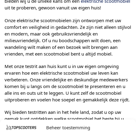
bieden wij u de unieke kans om een
elektrische scootmobiel
uit te proberen, gewoon vanuit uw eigen huis!
Onze elektrische scootmobielen zijn ontworpen met uw
comfort en veiligheid in gedachten. Ze zijn niet alleen stijlvol
en modern, maar ook gebruiksvriendelijk en
milieuvriendelijk. Of u nu boodschappen wilt doen, een
wandeling wilt maken of een bezoek wilt brengen aan
vrienden, met een scootmobiel bent u altijd mobiel.
Met onze testrit aan huis kunt u in uw eigen omgeving
ervaren hoe een elektrische scootmobiel uw leven kan
verbeteren. Onze vriendelijke en deskundige medewerkers
komen bij u langs om de scootmobiel te presenteren en u
alle ins en outs uit te leggen. U kunt zelf de scootmobiel
uitproberen en voelen hoe soepel en gemakkelijk deze rijdt.
Wij bieden testritten aan in het hele land, zodat u op uw
gemak kunt ontdekken welke scootmobiel het beste bij u
past. U hoeft zich geen zorgen te maken over vervoer; wij
Beheer toestemming
regelen alles voor u. Na de testrit staan wij klaar om al uw