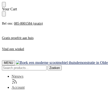
Skip
Skip
Your Cart
to
to
navigation
content
Bel ons:
085-8001584 (gratis)
Gratis proefrit aan huis
Vind een winkel
MENU
Zoeken
Zoeken
naar:
Nieuws
Account